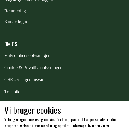
Returnering
PREMIER EQUINE KØLETERAPI
LIKIT
Kunde login
PREMIER EQUINE GROOMING & STALD
MUSTAD
OM OS
PREMIER EQUINE RYTTER
NAF
Virksomhedsoplysninger
Cookie & Privatlivsoplysninger
PHARMACARE
CSR - vi tager ansvar
Trustpilot
PREMIER EQUINE
Samarbejde
-
affiliates
Vi bruger cookies
RACING TACK
Vi bruger egne cookies og cookies fra tredjeparter til at personalisere din
Hos os kan du betale med:
brugeroplevelse, til markedsføring og til at undersøge, hvordan vores