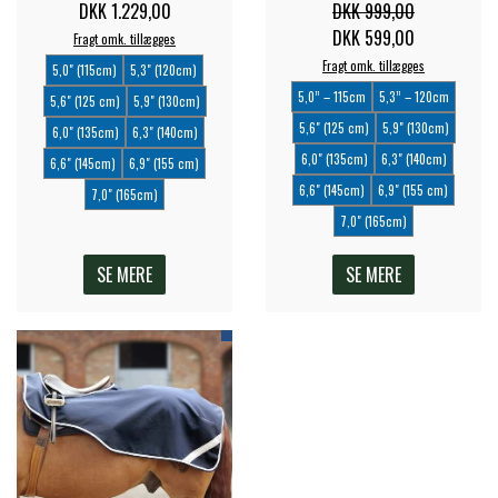
BACK ON TRACK
STRØMPER
DKK 1.229,00
DKK 999,00
INSEKTBESKYTTELSE
PREMIER EQUINE LINERS & DÆKKEN
TRAVDÆKKEN & TILBEHØR
DKK 599,00
Fragt omk. tillægges
TILBEHØR
TERAPI PRODUKTER
Fragt omk. tillægges
5,0" (115cm)
5,3" (120cm)
CARR & DAY & MARTIN
HUER & HALSTØRKLÆDER
HESTEBOLCHER & TREATS
5,0” – 115cm
5,3” – 120cm
SKO & VÆRKTØJ
5,6" (125 cm)
5,9" (130cm)
PREMIER EQUINE WALKER & RIDEDÆKKEN
5,6" (125 cm)
5,9" (130cm)
6,0" (135cm)
6,3" (140cm)
CUSTOM
GAVEARTIKLER VOKSNE
6,0" (135cm)
6,3" (140cm)
TILSKUD & VITAMINER
6,6" (145cm)
6,9" (155 cm)
VOGNE & TILBEHØR
6,6" (145cm)
6,9" (155 cm)
7,0" (165cm)
PREMIER EQUINE INSEKTBESKYTTELSE
7,0" (165cm)
DELTACAST
BØRN & JUNIOR
STALD & FOLD
TRAV KUSK
SE MERE
SE MERE
PREMIER EQUINE MAGNET & INFRARØD
EMIN
SKO & SMEDEVÆRKTØJ
TERAPI
PONYTRAV
FENWICK LIQUID TITANIUM®
PREMIER EQUINE GRIMER & TRÆKTOV
MONTÉ
FINNTACK
PREMIER EQUINE TRENSE & TILBEHØR
GALOP