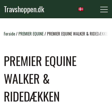
Travshoppen.dk
NYHEDER
Forside
PREMIER EQUINE
PREMIER EQUINE WALKER & RIDEDÆKKEN
HEST
PREMIER EQUINE
GRIMER & TRÆKTOVE
WALKER &
RYTTER
TRENSER & TILBEHØR
RIDEBUKSER & LEGGINS
RIDEDÆKKEN
PLEJE & STALD
SADLER & TILBEHØR
TRØJER, BLUSER & T-SHIRTS
STRIGLER & TILBEHØR