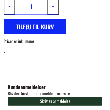
Selvoprettende funktion
−
+
PREMIER EQUINE KØLETERAPI
Polstret haleklap
LIKIT
Beslag i rustfrit stål
TILFØJ TIL KURV
PREMIER EQUINE GROOMING & STALD
PVC-belagt halestrop
MUSTAD
Aftagelige benstropper
Priser er inkl. moms
PREMIER EQUINE RYTTER
NAF
Dobbelt formål - kan bruges udendørs og indendørs
PHARMACARE
PREMIER EQUINE
Kundeanmeldelser
Bliv den første til at anmelde denne vare
RACING TACK
Skriv en anmeldelse