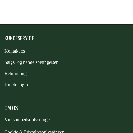
STAR TACK
STUD MUFFIN
KUNDESERVICE
TIMER GPS
Kontakt os
S
algs- og handelsbetingelser
TKO
Returnering
WAHLSTEN
Kunde login
WALDHAUSEN
OM OS
Virksomhedsoplysninger
WALSH
Cookie & Privatlivsoplysninger