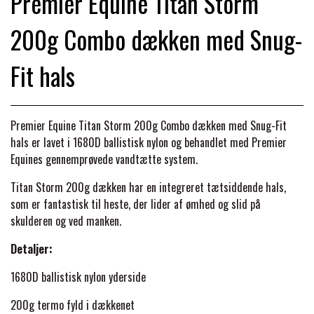
Premier Equine Titan Storm
BACK ON TRACK
STRØMPER
INSEKTBESKYTTELSE
PREMIER EQUINE LINERS & DÆKKEN
TRAVDÆKKEN & TILBEHØR
200g Combo dækken med Snug-
TILBEHØR
TERAPI PRODUKTER
CARR & DAY & MARTIN
HUER & HALSTØRKLÆDER
HESTEBOLCHER & TREATS
SKO & VÆRKTØJ
Fit hals
PREMIER EQUINE WALKER & RIDEDÆKKEN
CUSTOM
GAVEARTIKLER VOKSNE
TILSKUD & VITAMINER
VOGNE & TILBEHØR
Premier Equine Titan Storm 200g Combo dækken med Snug-Fit
PREMIER EQUINE INSEKTBESKYTTELSE
hals er lavet i 1680D ballistisk nylon og behandlet med Premier
DELTACAST
BØRN & JUNIOR
STALD & FOLD
Equines gennemprøvede vandtætte system.
TRAV KUSK
PREMIER EQUINE MAGNET & INFRARØD
Titan Storm 200g dækken har en integreret tætsiddende hals,
EMIN
SKO & SMEDEVÆRKTØJ
TERAPI
som er fantastisk til heste, der lider af ømhed og slid på
PONYTRAV
skulderen og ved manken.
FENWICK LIQUID TITANIUM®
Detaljer:
PREMIER EQUINE GRIMER & TRÆKTOV
MONTÉ
1680D ballistisk nylon yderside
FINNTACK
PREMIER EQUINE TRENSE & TILBEHØR
GALOP
200g termo fyld i dækkenet