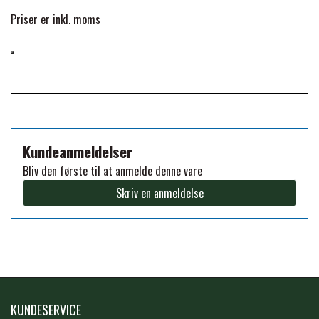
Priser er inkl. moms
FORAN EQUINE
PREMIER EQUINE SADLER
GP TACK
PREMIER EQUINE SADEL TILBEHØR
HAPPY MOUTH
PREMIER EQUINE SADELUNDERLAG
Kundeanmeldelser
HEVARI
Bliv den første til at anmelde denne vare
PREMIER EQUINE PADS
Skriv en anmeldelse
JACKS
PREMIER EQUINE BENBESKYTTELSE
KÄLLQUIST EQUESTIAN
PREMIER EQUINE TRANSPORT
BESKYTTELSE
KUNDESERVICE
LEMIEUX