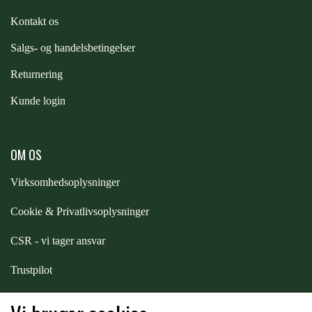
Kontakt os
PREMIER EQUINE KØLETERAPI
LIKIT
S
algs- og handelsbetingelser
Returnering
PREMIER EQUINE GROOMING & STALD
MUSTAD
Kunde login
PREMIER EQUINE RYTTER
NAF
OM OS
PHARMACARE
Virksomhedsoplysninger
Cookie & Privatlivsoplysninger
PREMIER EQUINE
CSR - vi tager ansvar
Trustpilot
RACING TACK
Samarbejde
-
affiliates