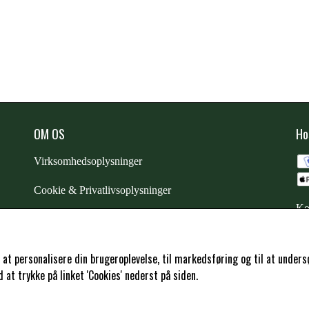
OM OS
Ho
Virksomhedsoplysninger
Cookie & Privatlivsoplysninger
Ko
CSR - vi tager ansvar
Trustpilot
l at personalisere din brugeroplevelse, til markedsføring og til at und
at trykke på linket 'Cookies' nederst på siden.
Samarbejde
-
affiliates