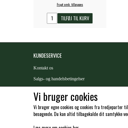
Fragt omk. tillægges
TILFØJ TIL KURV
KUNDESERVICE
Kontakt os
S
algs- og handelsbetingelser
Returnering
Vi bruger cookies
Kunde login
Vi bruger egne cookies og cookies fra tredjeparter ti
besøgende. Du kan altid tilbagekalde dit samtykke ved 
Læs mere om cookies her