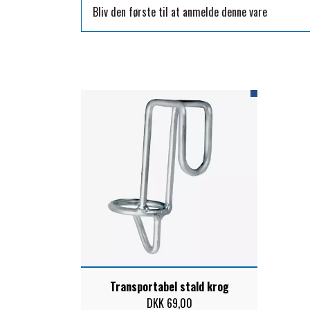
Bliv den første til at anmelde denne vare
TKO
WAHLSTEN
WALDHAUSEN
WALSH
ZILCO
QHP -BRANDS OF Q
PREMIER EQUINE INSEKTBESKYTTELSE
Transportabel stald krog
DKK 69,00