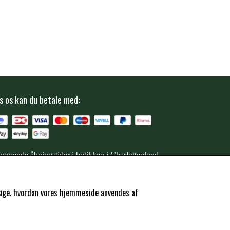
s os kan du betale med:
mmende åbningstider i butikken i Charlottenlund
ersøge, hvordan vores hjemmeside anvendes af