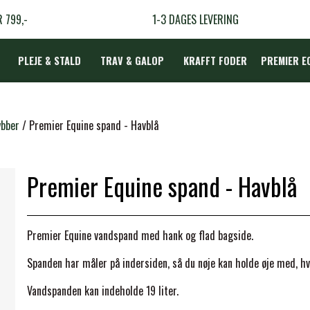
R 799,-
1-3 DAGES LEVERING
PLEJE & STALD
TRAV & GALOP
KRAFFT FODER
PREMIER E
DÆKKEN
ybber
Premier Equine spand - Havblå
Premier Equine spand - Havblå
LBEHØR
N
Premier Equine vandspand med hank og flad bagside.
TERAPI
Spanden har måler på indersiden, så du nøje kan holde øje med, hv
Vandspanden kan indeholde 19 liter.