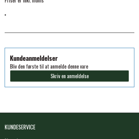
Priser er inkl. moms
PREMIER EQUINE KØLETERAPI
LIKIT
PREMIER EQUINE GROOMING & STALD
MUSTAD
PREMIER EQUINE RYTTER
Kundeanmeldelser
NAF
Bliv den første til at anmelde denne vare
Skriv en anmeldelse
PHARMACARE
PREMIER EQUINE
RACING TACK
KUNDESERVICE