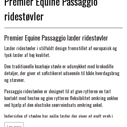
Premier Equine Passaggio
BACK ON TRACK
STRØMPER
INSEKTBESKYTTELSE
PREMIER EQUINE LINERS & DÆKKEN
TRAVDÆKKEN & TILBEHØR
ridestøvler
TILBEHØR
TERAPI PRODUKTER
CARR & DAY & MARTIN
HUER & HALSTØRKLÆDER
HESTEBOLCHER & TREATS
SKO & VÆRKTØJ
PREMIER EQUINE WALKER & RIDEDÆKKEN
Premier Equine Passaggio læder ridestøvler
CUSTOM
GAVEARTIKLER VOKSNE
TILSKUD & VITAMINER
VOGNE & TILBEHØR
Læder ridestøvler i stilfuldt design fremstillet af europæisk og
PREMIER EQUINE INSEKTBESKYTTELSE
tysk læder af høj kvalitet.
DELTACAST
BØRN & JUNIOR
STALD & FOLD
TRAV KUSK
Den traditionelle knæhøje støvle er udsmykket med krokodille
PREMIER EQUINE MAGNET & INFRARØD
detaljer, der giver et sofistikeret udseende til både hverdagsbrug
EMIN
og stævner.
SKO & SMEDEVÆRKTØJ
TERAPI
PONYTRAV
Passaggio ridestøvlen er designet til at give rytteren en tæt
FENWICK LIQUID TITANIUM®
kontakt med hesten og give rytteren fleksibilitet omkring anklen
PREMIER EQUINE GRIMER & TRÆKTOV
MONTÉ
ved hjælp af den elastiske snørreindsats omkring ankel.
FINNTACK
Indersiden af støvlen har anilin læder der giver et godt greb i
PREMIER EQUINE TRENSE & TILBEHØR
GALOP
sadlen.
Læs mere