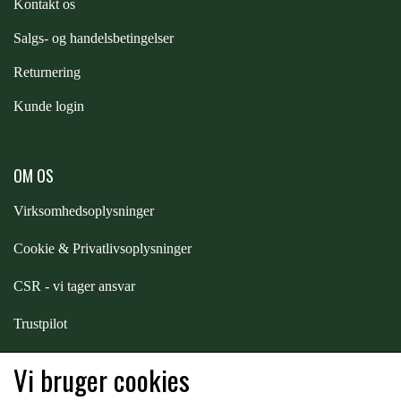
Kontakt os
STAR TACK
S
algs- og handelsbetingelser
Returnering
STUD MUFFIN
Kunde login
TIMER GPS
OM OS
TKO
Virksomhedsoplysninger
Cookie & Privatlivsoplysninger
WAHLSTEN
CSR - vi tager ansvar
WALDHAUSEN
Trustpilot
Samarbejde
-
affiliates
Vi bruger cookies
WALSH