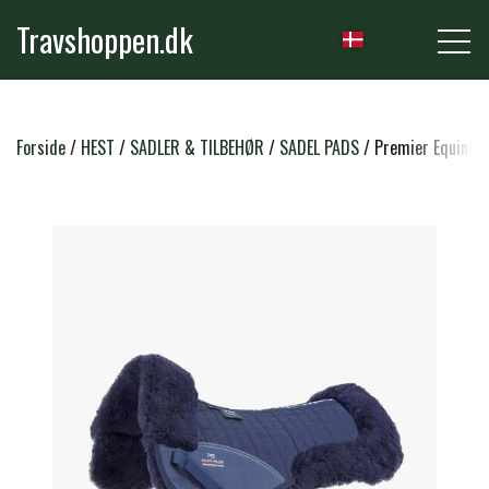
Travshoppen.dk
NYHEDER
Forside
HEST
SADLER & TILBEHØR
SADEL PADS
Premier Equine 
HEST
GRIMER & TRÆKTOVE
RYTTER
TRENSER & TILBEHØR
RIDEBUKSER & LEGGINS
PLEJE & STALD
SADLER & TILBEHØR
TRØJER, BLUSER & T-SHIRTS
STRIGLER & TILBEHØR