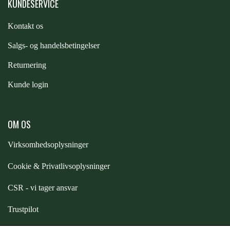
KUNDESERVICE
STAR TACK
Kontakt os
STUD MUFFIN
S
algs- og handelsbetingelser
Returnering
TIMER GPS
Kunde login
TKO
OM OS
Virksomhedsoplysninger
WAHLSTEN
Cookie & Privatlivsoplysninger
WALDHAUSEN
CSR - vi tager ansvar
Trustpilot
WALSH