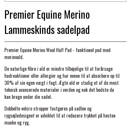
BACK ON TRACK
STRØMPER
INSEKTBESKYTTELSE
PREMIER EQUINE LINERS & DÆKKEN
TRAVDÆKKEN & TILBEHØR
Premier Equine Merino
TILBEHØR
TERAPI PRODUKTER
CARR & DAY & MARTIN
HUER & HALSTØRKLÆDER
HESTEBOLCHER & TREATS
Lammeskinds sadelpad
SKO & VÆRKTØJ
PREMIER EQUINE WALKER & RIDEDÆKKEN
CUSTOM
GAVEARTIKLER VOKSNE
TILSKUD & VITAMINER
VOGNE & TILBEHØR
Premier Equine Merino Wool Half Pad - funktionel pad med
PREMIER EQUINE INSEKTBESKYTTELSE
merinould.
DELTACAST
BØRN & JUNIOR
STALD & FOLD
TRAV KUSK
De naturlige fibre i uld er mindre tilbøjelige til at forårsage
PREMIER EQUINE MAGNET & INFRARØD
hudreaktioner eller allergier og har evnen til at absorbere op til
EMIN
30% af sin egen vægt i fugt. Ægte uld er stadig et af de mest
SKO & SMEDEVÆRKTØJ
TERAPI
PONYTRAV
teknisk avancerede materialer i verden og nok det bedste du
kan bruge under din sadel.
FENWICK LIQUID TITANIUM®
PREMIER EQUINE GRIMER & TRÆKTOV
MONTÉ
Dobbelte velcro stropper fastgøres på sadlen og
rygsøjledesignet er udviklet til at reducere trykket på hesten
FINNTACK
manke og ryg.
PREMIER EQUINE TRENSE & TILBEHØR
GALOP