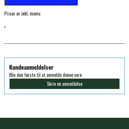
PREMIER EQUINE KØLETERAPI
Priser er inkl. moms
LIKIT
PREMIER EQUINE GROOMING & STALD
MUSTAD
PREMIER EQUINE RYTTER
NAF
Kundeanmeldelser
Bliv den første til at anmelde denne vare
PHARMACARE
Skriv en anmeldelse
PREMIER EQUINE
RACING TACK