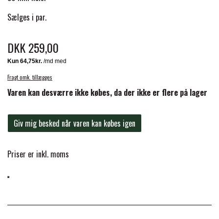
BACK ON TRACK
STRØMPER
INSEKTBESKYTTELSE
PREMIER EQUINE LINERS & DÆKKEN
TRAVDÆKKEN & TILBEHØR
Sælges i par.
TILBEHØR
TERAPI PRODUKTER
CARR & DAY & MARTIN
HUER & HALSTØRKLÆDER
HESTEBOLCHER & TREATS
DKK 259,00
SKO & VÆRKTØJ
PREMIER EQUINE WALKER & RIDEDÆKKEN
CUSTOM
GAVEARTIKLER VOKSNE
TILSKUD & VITAMINER
VOGNE & TILBEHØR
Fragt omk. tillægges
PREMIER EQUINE INSEKTBESKYTTELSE
Varen kan desværre ikke købes, da der ikke er flere på lager
DELTACAST
BØRN & JUNIOR
STALD & FOLD
TRAV KUSK
Giv mig besked når varen kan købes igen
PREMIER EQUINE MAGNET & INFRARØD
EMIN
SKO & SMEDEVÆRKTØJ
TERAPI
PONYTRAV
Priser er inkl. moms
FENWICK LIQUID TITANIUM®
PREMIER EQUINE GRIMER & TRÆKTOV
MONTÉ
FINNTACK
PREMIER EQUINE TRENSE & TILBEHØR
GALOP