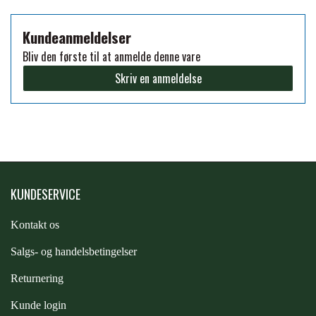
FORAN EQUINE
PREMIER EQUINE SADLER
Kundeanmeldelser
Bliv den første til at anmelde denne vare
GP TACK
Skriv en anmeldelse
PREMIER EQUINE SADEL TILBEHØR
HAPPY MOUTH
PREMIER EQUINE SADELUNDERLAG
HEVARI
PREMIER EQUINE PADS
KUNDESERVICE
JACKS
PREMIER EQUINE BENBESKYTTELSE
Kontakt os
S
algs- og handelsbetingelser
KÄLLQUIST EQUESTIAN
PREMIER EQUINE TRANSPORT
Returnering
BESKYTTELSE
LEMIEUX
Kunde login