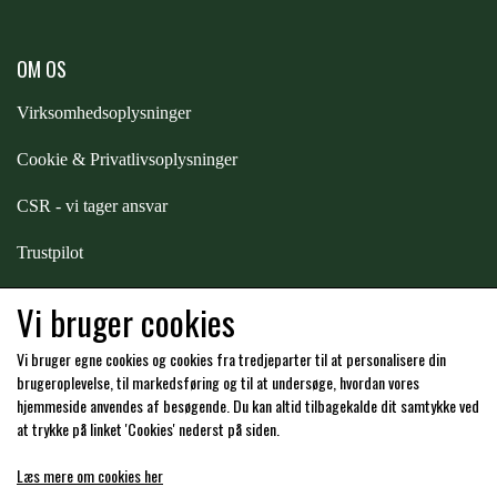
PREMIER EQUINE KØLETERAPI
LIKIT
OM OS
Virksomhedsoplysninger
PREMIER EQUINE GROOMING & STALD
MUSTAD
Cookie & Privatlivsoplysninger
PREMIER EQUINE RYTTER
CSR - vi tager ansvar
NAF
Trustpilot
PHARMACARE
Samarbejde
-
affiliates
Vi bruger cookies
Vi bruger egne cookies og cookies fra tredjeparter til at personalisere din
PREMIER EQUINE
Hos os kan du betale med:
brugeroplevelse, til markedsføring og til at undersøge, hvordan vores
hjemmeside anvendes af besøgende. Du kan altid tilbagekalde dit samtykke ved
at trykke på linket 'Cookies' nederst på siden.
RACING TACK
Læs mere om cookies her