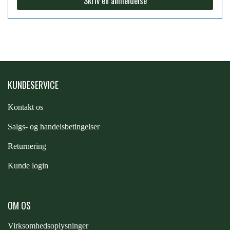
Skriv en anmeldelse
PREMIER EQUINE KØLETERAPI
LIKIT
PREMIER EQUINE GROOMING & STALD
MUSTAD
KUNDESERVICE
PREMIER EQUINE RYTTER
NAF
Kontakt os
S
algs- og handelsbetingelser
PHARMACARE
Returnering
Kunde login
PREMIER EQUINE
RACING TACK
OM OS
Virksomhedsoplysninger