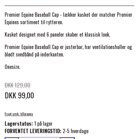
BACK ON TRACK
STRØMPER
INSEKTBESKYTTELSE
PREMIER EQUINE LINERS & DÆKKEN
TRAVDÆKKEN & TILBEHØR
Premier Equine Baseball Cap - lækker kasket der matcher Premier
TILBEHØR
TERAPI PRODUKTER
CARR & DAY & MARTIN
HUER & HALSTØRKLÆDER
Equines sortiment til rytteren.
HESTEBOLCHER & TREATS
SKO & VÆRKTØJ
Kasket designet med 6 paneler skaber et klassisk look.
PREMIER EQUINE WALKER & RIDEDÆKKEN
CUSTOM
GAVEARTIKLER VOKSNE
TILSKUD & VITAMINER
Premier Equine Baseball Cap er justerbar, har ventilationshuller og
VOGNE & TILBEHØR
blødt svedbånd på inderkanten.
PREMIER EQUINE INSEKTBESKYTTELSE
DELTACAST
BØRN & JUNIOR
Onesize
STALD & FOLD
.
TRAV KUSK
PREMIER EQUINE MAGNET & INFRARØD
DKK 129,00
EMIN
SKO & SMEDEVÆRKTØJ
TERAPI
PONYTRAV
DKK 99,00
FENWICK LIQUID TITANIUM®
PREMIER EQUINE GRIMER & TRÆKTOV
MONTÉ
Fragt omk. tillægges
Lagerstatus:
1 på lager
FINNTACK
FORVENTET LEVERINGSTID:
2-5 hverdage
PREMIER EQUINE TRENSE & TILBEHØR
GALOP