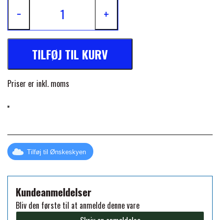
−
+
FORAN EQUINE
PREMIER EQUINE SADLER
GP TACK
TILFØJ TIL KURV
PREMIER EQUINE SADEL TILBEHØR
HAPPY MOUTH
Priser er inkl. moms
PREMIER EQUINE SADELUNDERLAG
HEVARI
PREMIER EQUINE PADS
JACKS
Tilføj til Ønskeskyen
PREMIER EQUINE BENBESKYTTELSE
KÄLLQUIST EQUESTIAN
PREMIER EQUINE TRANSPORT
Kundeanmeldelser
Bliv den første til at anmelde denne vare
BESKYTTELSE
LEMIEUX