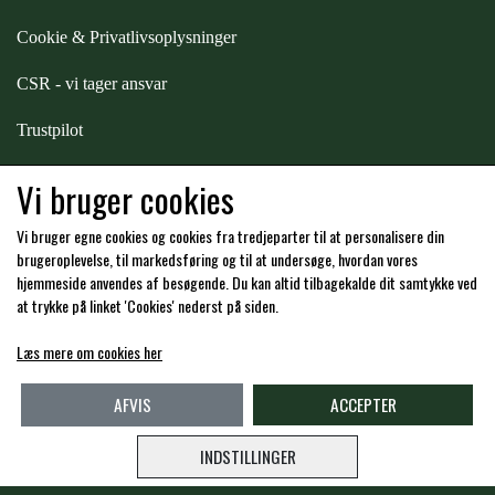
STAR TACK
Cookie & Privatlivsoplysninger
CSR - vi tager ansvar
STUD MUFFIN
Trustpilot
TIMER GPS
Samarbejde
-
affiliates
Vi bruger cookies
Vi bruger egne cookies og cookies fra tredjeparter til at personalisere din
TKO
Hos os kan du betale med:
brugeroplevelse, til markedsføring og til at undersøge, hvordan vores
hjemmeside anvendes af besøgende. Du kan altid tilbagekalde dit samtykke ved
at trykke på linket 'Cookies' nederst på siden.
WAHLSTEN
Læs mere om cookies her
Kommende åbningstider i butikken i Charlottenlund
WALDHAUSEN
AFVIS
ACCEPTER
INDSTILLINGER
WALSH
Copyright -
Travshoppen.dk ApS - CVR: DK40995951