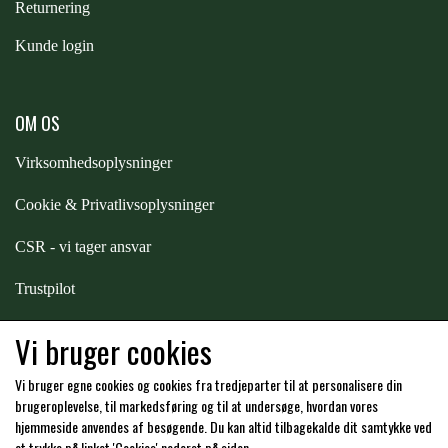
Returnering
PREMIER EQUINE KØLETERAPI
Kunde login
LIKIT
PREMIER EQUINE GROOMING & STALD
OM OS
MUSTAD
Virksomhedsoplysninger
PREMIER EQUINE RYTTER
NAF
Cookie & Privatlivsoplysninger
CSR - vi tager ansvar
PHARMACARE
Trustpilot
PREMIER EQUINE
Samarbejde
-
affiliates
Vi bruger cookies
Vi bruger egne cookies og cookies fra tredjeparter til at personalisere din
RACING TACK
Hos os kan du betale med:
brugeroplevelse, til markedsføring og til at undersøge, hvordan vores
hjemmeside anvendes af besøgende. Du kan altid tilbagekalde dit samtykke ved
at trykke på linket 'Cookies' nederst på siden.