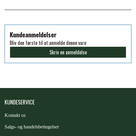
FORAN EQUINE
PREMIER EQUINE SADLER
GP TACK
Kundeanmeldelser
PREMIER EQUINE SADEL TILBEHØR
Bliv den første til at anmelde denne vare
HAPPY MOUTH
Skriv en anmeldelse
PREMIER EQUINE SADELUNDERLAG
HEVARI
PREMIER EQUINE PADS
JACKS
PREMIER EQUINE BENBESKYTTELSE
KUNDESERVICE
KÄLLQUIST EQUESTIAN
Kontakt os
PREMIER EQUINE TRANSPORT
S
algs- og handelsbetingelser
BESKYTTELSE
LEMIEUX