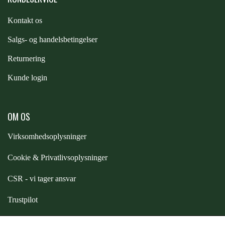
STAR TACK
Kontakt os
S
algs- og handelsbetingelser
STUD MUFFIN
Returnering
TIMER GPS
Kunde login
TKO
OM OS
Virksomhedsoplysninger
WAHLSTEN
Cookie & Privatlivsoplysninger
WALDHAUSEN
CSR - vi tager ansvar
Trustpilot
WALSH
Samarbejde
-
affiliates