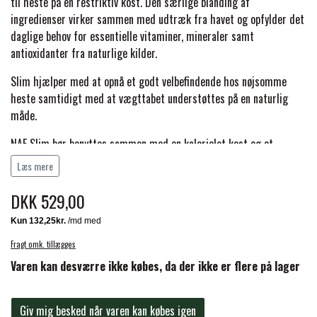
BACK ON TRACK
STRØMPER
til heste på en restriktiv kost. Den særlige blanding af
INSEKTBESKYTTELSE
PREMIER EQUINE LINERS & DÆKKEN
TRAVDÆKKEN & TILBEHØR
ingredienser virker sammen med udtræk fra havet og opfylder det
TILBEHØR
daglige behov for essentielle vitaminer, mineraler samt
TERAPI PRODUKTER
CARR & DAY & MARTIN
HUER & HALSTØRKLÆDER
antioxidanter fra naturlige kilder.
HESTEBOLCHER & TREATS
SKO & VÆRKTØJ
Slim hjælper med at opnå et godt velbefindende hos nøjsomme
PREMIER EQUINE WALKER & RIDEDÆKKEN
CUSTOM
GAVEARTIKLER VOKSNE
heste samtidigt med at vægttabet understøttes på en naturlig
TILSKUD & VITAMINER
VOGNE & TILBEHØR
måde.
PREMIER EQUINE INSEKTBESKYTTELSE
NAF Slim bør benyttes sammen med en kalorielet kost og et
DELTACAST
BØRN & JUNIOR
STALD & FOLD
passende træningsprogram.
TRAV KUSK
Læs mere
PREMIER EQUINE MAGNET & INFRARØD
Indhold:
EMIN
DKK 529,00
SKO & SMEDEVÆRKTØJ
TERAPI
PONYTRAV
Lucerne, Tang, Solsikkefrø, Gulerødder (tørret), Magnesiumoxid,
Gurkemeje, Tørret tang (Spirulina), Hybenskaller, Mint, Brombær blade,
FENWICK LIQUID TITANIUM®
Rapsolie, Blåbær.
Fragt omk. tillægges
PREMIER EQUINE GRIMER & TRÆKTOV
MONTÉ
Varen kan desværre ikke købes, da der ikke er flere på lager
Analytical Constituents
Råprotein
12.4%
FINNTACK
Råolie og -fedt
6.0%
PREMIER EQUINE TRENSE & TILBEHØR
GALOP
Råaske
13.9%
Giv mig besked når varen kan købes igen