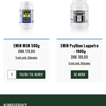
PREMIER EQUINE KØLETERAPI
LIKIT
PREMIER EQUINE GROOMING & STALD
MUSTAD
PREMIER EQUINE RYTTER
NAF
EMIN MSM 500g
EMIN Psyllium Loppefrø
DKK 179,00
- 1000g
DKK 189,00
Fragt omk. tillægges
PHARMACARE
Fragt omk. tillægges
TILFØJ TIL KURV
SE MERE
PREMIER EQUINE
RACING TACK
KUNDESERVICE