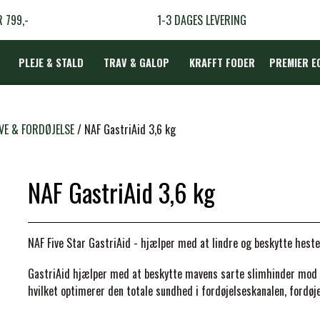
R 799,-
1-3 DAGES LEVERING
PLEJE & STALD
TRAV & GALOP
KRAFFT FODER
PREMIER E
DÆKKEN
VE & FORDØJELSE
NAF GastriAid 3,6 kg
NAF GastriAid 3,6 kg
LBEHØR
N
NAF Five Star GastriAid
- hjælper med at lindre og beskytte heste
TERAPI
GastriAid hjælper med at beskytte mavens sarte slimhinder mod 
hvilket optimerer den totale sundhed i fordøjelseskanalen, fordøj