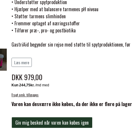
• Understøtter spytproduktion
• Hjælper med at balancere tarmenes pH niveau
• Støtter tarmens slimhinden
• Fremmer optaget af næringsstoffer
• Tilfører præ-, pro- og postbiotika
GastriAid begynder sin rejse med støtte til spytproduktionen, før n
ELSE
Et sundt miljø i hestens tyndtarmen gavner direkte næringsstof
Læs mere
elasticitet. Aktivering af kraftig biotisk næring til bagtarmen giv
ansvarlige for den livsvigtige fiberfermenteringsproces hos heste
DKK 979,00
Dosering:
Fragt omk. tillægges
Varen kan desværre ikke købes, da der ikke er flere på lager
Heste
Startdosis (3-10 dage)
Giv mig besked når varen kan købes igen