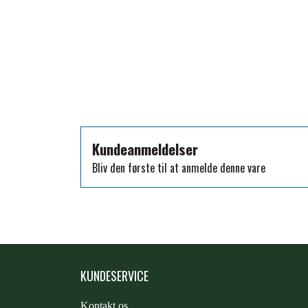
TKO
WAHLSTEN
WALDHAUSEN
WALSH
ZILCO
QHP -BRANDS OF Q
PREMIER EQUINE INSEKTBESKYTTELSE
Kundeanmeldelser
Bliv den første til at anmelde denne vare
KUNDESERVICE
Kontakt os