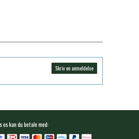
60
3
80
4
40
2
Skriv en anmeldelse
, Lucerne, Rapsolie, Ølgær, Hvedeprotein,
mklorid
s os kan du betale med:
4b1702
1x1011 cfu