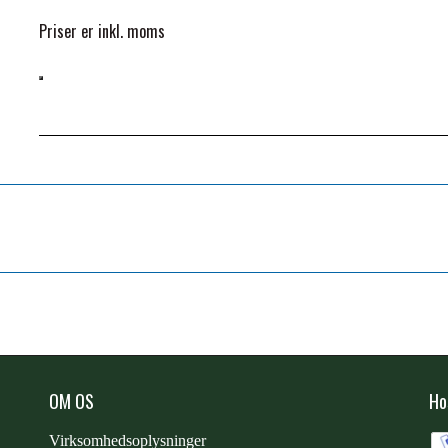
Vedligeholdelsesdosis
Priser er inkl. moms
Ponyer
Startdosis (3-10 dage)
Vedligeholdelsesdosis
Sammensætning:
Psylliumfrø, Natriumbicarbonat, Kalciumcarbonat
Oligofruktose (tørret), Saccharomyces cerevisiae udtræk, Natriu
Tilsætningsstoffer (pr.kg)
Fordøjelsesfremmer
OM OS
Ho
Saccharomyces cerevisiae NCYC Sc47
Virksomhedsoplysninger