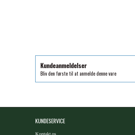
TKO
WAHLSTEN
WALDHAUSEN
WALSH
ZILCO
QHP -BRANDS OF Q
PREMIER EQUINE INSEKTBESKYTTELSE
Kundeanmeldelser
Bliv den første til at anmelde denne vare
KUNDESERVICE
Kontakt os