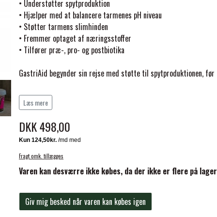
• Understøtter spytproduktion
• Hjælper med at balancere tarmenes pH niveau
• Støtter tarmens slimhinden
• Fremmer optaget af næringsstoffer
• Tilfører præ-, pro- og postbiotika
GastriAid begynder sin rejse med støtte til spytproduktionen, før n
ELSE
Et sundt miljø i hestens tyndtarmen gavner direkte næringsstof
Læs mere
elasticitet. Aktivering af kraftig biotisk næring til bagtarmen giv
ansvarlige for den livsvigtige fiberfermenteringsproces hos heste
DKK 498,00
Dosering:
Fragt omk. tillægges
Varen kan desværre ikke købes, da der ikke er flere på lager
Heste
Startdosis (3-10 dage)
Giv mig besked når varen kan købes igen