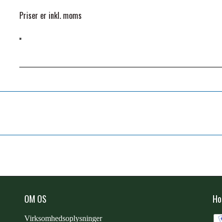
Vedligeholdelsesdosis
Priser er inkl. moms
Ponyer
Startdosis (3-10 dage)
Vedligeholdelsesdosis
Sammensætning:
Psylliumfrø, Natriumbicarbonat, Kalciumcarbonat
Oligofruktose (tørret), Saccharomyces cerevisiae udtræk, Natriu
Tilsætningsstoffer (pr.kg)
Fordøjelsesfremmer
OM OS
Ho
Saccharomyces cerevisiae NCYC Sc47
Virksomhedsoplysninger