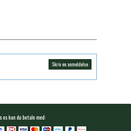
60
3
80
4
40
2
Skriv en anmeldelse
, Lucerne, Rapsolie, Ølgær, Hvedeprotein,
mklorid
s os kan du betale med:
4b1702
1x1011 cfu