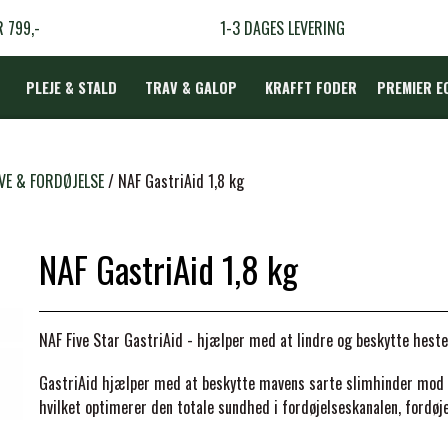
R 799,-
1-3 DAGES LEVERING
PLEJE & STALD
TRAV & GALOP
KRAFFT FODER
PREMIER E
DÆKKEN
VE & FORDØJELSE
NAF GastriAid 1,8 kg
NAF GastriAid 1,8 kg
LBEHØR
N
NAF Five Star GastriAid
- hjælper med at lindre og beskytte heste
TERAPI
GastriAid hjælper med at beskytte mavens sarte slimhinder mod 
hvilket optimerer den totale sundhed i fordøjelseskanalen, fordøj