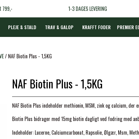
R 799,-
1-3 DAGES LEVERING
PLEJE & STALD
TRAV & GALOP
KRAFFT FODER
PREMIER E
DÆKKEN
VE
NAF Biotin Plus - 1,5KG
NAF Biotin Plus - 1,5KG
LBEHØR
N
NAF Biotin Plus indeholder methionin, MSM, zink og calcium, der e
TERAPI
Biotin Plus bidrager med 15mg biotin dagligt ved fodring med anb
Indeholder: Lucerne, Calciumcarbonat, Rapsolie, Ølgær, Msm, Methio