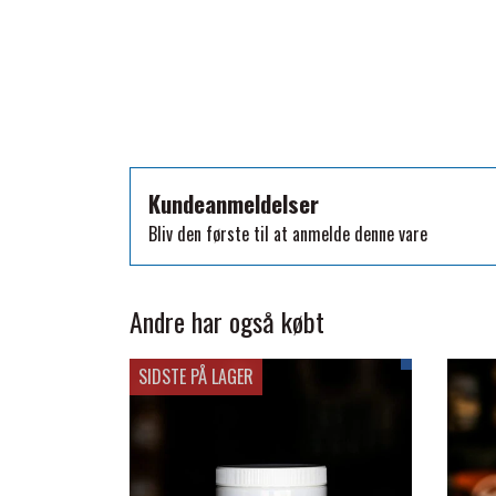
TKO
WAHLSTEN
WALDHAUSEN
WALSH
ZILCO
QHP -BRANDS OF Q
Kundeanmeldelser
PREMIER EQUINE INSEKTBESKYTTELSE
Bliv den første til at anmelde denne vare
Andre har også købt
SIDSTE PÅ LAGER