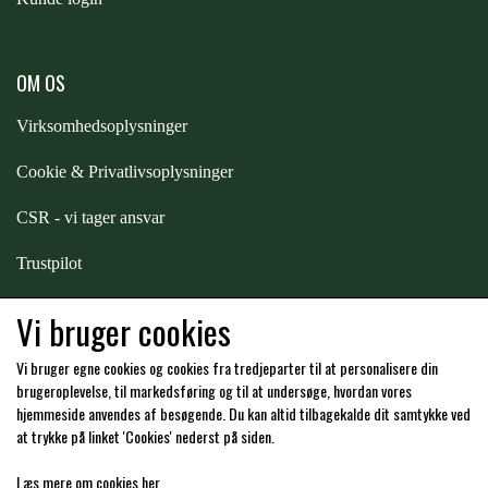
PREMIER EQUINE KØLETERAPI
LIKIT
OM OS
PREMIER EQUINE GROOMING & STALD
Virksomhedsoplysninger
MUSTAD
Cookie & Privatlivsoplysninger
PREMIER EQUINE RYTTER
NAF
CSR - vi tager ansvar
Trustpilot
PHARMACARE
Samarbejde
-
affiliates
Vi bruger cookies
PREMIER EQUINE
Vi bruger egne cookies og cookies fra tredjeparter til at personalisere din
Hos os kan du betale med:
brugeroplevelse, til markedsføring og til at undersøge, hvordan vores
hjemmeside anvendes af besøgende. Du kan altid tilbagekalde dit samtykke ved
RACING TACK
at trykke på linket 'Cookies' nederst på siden.
Læs mere om cookies her