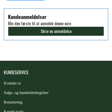
FORAN EQUINE
PREMIER EQUINE SADLER
Kundeanmeldelser
Bliv den første til at anmelde denne vare
GP TACK
PREMIER EQUINE SADEL TILBEHØR
Skriv en anmeldelse
HAPPY MOUTH
PREMIER EQUINE SADELUNDERLAG
HEVARI
PREMIER EQUINE PADS
KUNDESERVICE
JACKS
PREMIER EQUINE BENBESKYTTELSE
Kontakt os
KÄLLQUIST EQUESTIAN
S
algs- og handelsbetingelser
PREMIER EQUINE TRANSPORT
Returnering
BESKYTTELSE
LEMIEUX
Kunde login