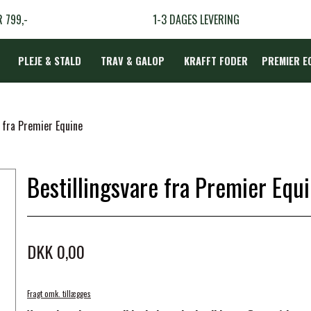
R 799,-
1-3 DAGES LEVERING
PLEJE & STALD
TRAV & GALOP
KRAFFT FODER
PREMIER E
DÆKKEN
e fra Premier Equine
Bestillingsvare fra Premier Equ
LBEHØR
N
DKK 0,00
TERAPI
Fragt omk. tillægges