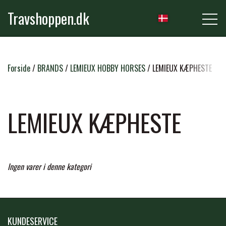
Travshoppen.dk
NYHEDER
Forside
BRANDS
LEMIEUX HOBBY HORSES
LEMIEUX KÆPHESTE
HEST
LEMIEUX KÆPHESTE
GRIMER & TRÆKTOVE
RYTTER
Ingen varer i denne kategori
TRENSER & TILBEHØR
RIDEBUKSER & LEGGINS
PLEJE & STALD
SADLER & TILBEHØR
TRØJER, BLUSER & T-SHIRTS
STRIGLER & TILBEHØR
KUNDESERVICE