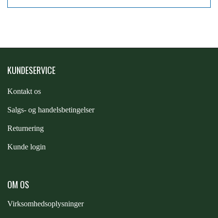
PREMIER EQUINE KØLETERAPI
LIKIT
PREMIER EQUINE GROOMING & STALD
MUSTAD
KUNDESERVICE
PREMIER EQUINE RYTTER
Kontakt os
NAF
S
algs- og handelsbetingelser
PHARMACARE
Returnering
Kunde login
PREMIER EQUINE
OM OS
RACING TACK
Virksomhedsoplysninger