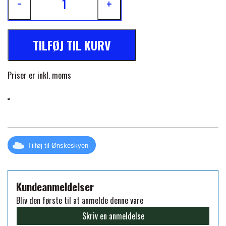
−
+
FORAN EQUINE
PREMIER EQUINE SADLER
TILFØJ TIL KURV
GP TACK
PREMIER EQUINE SADEL TILBEHØR
Priser er inkl. moms
HAPPY MOUTH
PREMIER EQUINE SADELUNDERLAG
HEVARI
PREMIER EQUINE PADS
Tilføj til Ønskeskyen
JACKS
PREMIER EQUINE BENBESKYTTELSE
Kundeanmeldelser
KÄLLQUIST EQUESTIAN
PREMIER EQUINE TRANSPORT
Bliv den første til at anmelde denne vare
BESKYTTELSE
Skriv en anmeldelse
LEMIEUX