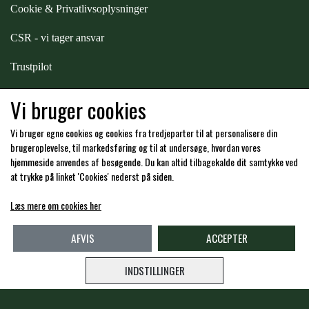
Cookie & Privatlivsoplysninger
STAR TACK
CSR - vi tager ansvar
STUD MUFFIN
Trustpilot
Samarbejde
-
affiliates
Vi bruger cookies
TIMER GPS
Vi bruger egne cookies og cookies fra tredjeparter til at personalisere din
Hos os kan du betale med:
brugeroplevelse, til markedsføring og til at undersøge, hvordan vores
TKO
hjemmeside anvendes af besøgende. Du kan altid tilbagekalde dit samtykke ved
at trykke på linket 'Cookies' nederst på siden.
WAHLSTEN
Læs mere om cookies her
Kommende åbningstider i butikken i Charlottenlund
AFVIS
ACCEPTER
WALDHAUSEN
INDSTILLINGER
WALSH
Copyright -
Travshoppen.dk ApS - CVR: DK40995951