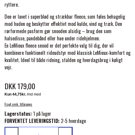
BACK ON TRACK
STRØMPER
INSEKTBESKYTTELSE
PREMIER EQUINE LINERS & DÆKKEN
ryttere.
TRAVDÆKKEN & TILBEHØR
TILBEHØR
Den er lavet i superblød og strækbar fleece, som føles behagelig
TERAPI PRODUKTER
CARR & DAY & MARTIN
HUER & HALSTØRKLÆDER
mod huden og beskytter effektivt mod kulde, vind og træk. Den
HESTEBOLCHER & TREATS
SKO & VÆRKTØJ
rørformede pasform gør snooden alsidig – brug den som
PREMIER EQUINE WALKER & RIDEDÆKKEN
halsedisse, pandebånd eller hue under ridehjelmen.
CUSTOM
GAVEARTIKLER VOKSNE
TILSKUD & VITAMINER
En LeMieux fleece snood er det perfekte valg til dig, der vil
VOGNE & TILBEHØR
kombinere funktionelt rideudstyr med klassisk LeMieux-komfort og
PREMIER EQUINE INSEKTBESKYTTELSE
kvalitet. Ideel til både ridning, stalden og hverdagsbrug i køligt
DELTACAST
BØRN & JUNIOR
STALD & FOLD
vejr.
TRAV KUSK
PREMIER EQUINE MAGNET & INFRARØD
EMIN
DKK 179,00
SKO & SMEDEVÆRKTØJ
TERAPI
PONYTRAV
FENWICK LIQUID TITANIUM®
Fragt omk. tillægges
PREMIER EQUINE GRIMER & TRÆKTOV
MONTÉ
Lagerstatus:
1 på lager
FORVENTET LEVERINGSTID:
2-5 hverdage
FINNTACK
PREMIER EQUINE TRENSE & TILBEHØR
GALOP