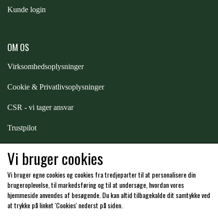
Kunde login
PREMIER EQUINE KØLETERAPI
LIKIT
OM OS
PREMIER EQUINE GROOMING & STALD
MUSTAD
Virksomhedsoplysninger
PREMIER EQUINE RYTTER
Cookie & Privatlivsoplysninger
NAF
CSR - vi tager ansvar
PHARMACARE
Trustpilot
Samarbejde
-
affiliates
Vi bruger cookies
PREMIER EQUINE
Vi bruger egne cookies og cookies fra tredjeparter til at personalisere din
Hos os kan du betale med:
brugeroplevelse, til markedsføring og til at undersøge, hvordan vores
RACING TACK
hjemmeside anvendes af besøgende. Du kan altid tilbagekalde dit samtykke ved
at trykke på linket 'Cookies' nederst på siden.