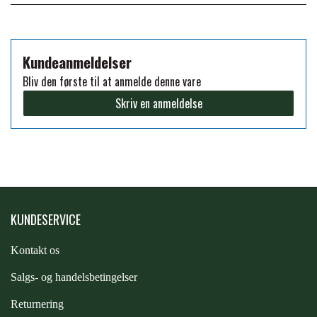
FORAN EQUINE
PREMIER EQUINE SADLER
Kundeanmeldelser
GP TACK
PREMIER EQUINE SADEL TILBEHØR
Bliv den første til at anmelde denne vare
Skriv en anmeldelse
HAPPY MOUTH
PREMIER EQUINE SADELUNDERLAG
HEVARI
PREMIER EQUINE PADS
JACKS
KUNDESERVICE
PREMIER EQUINE BENBESKYTTELSE
Kontakt os
KÄLLQUIST EQUESTIAN
PREMIER EQUINE TRANSPORT
S
algs- og handelsbetingelser
BESKYTTELSE
Returnering
LEMIEUX