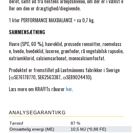
deret, samt ud fra hestens arbejdsniveau, om der er i vækst e
ller om den er drægtighed/diegivende.
PATENTERET PROCESS
PREMIER EQUINE KØLETERAPI
LIKIT
1 liter PERFORMANCE MAXBALANCE = ca 0,7 kg.
SPC er baseret på et patent indenfor Lantmännen og er udviklet i
samarbejde med forskere og førende professionelle indenfor
SAMMENSÆTNING
PREMIER EQUINE GROOMING & STALD
MUSTAD
ridesporten.
Havre (SPC, 60 %), havreklid, pressede roesnitter, roemelass
Læs mere om SPC og AF
her.
e, hvede, hvedeklid, lucerne, grønfoder, rå vegetabilsk rapsolie,
PREMIER EQUINE RYTTER
NAF
natriumklorid, calciumcarbonat, monocalciumfosfat.
Produktet er fremstillet på Lantmännens fabrikker i Sverige
PHARMACARE
(αSE76178770, SE62563387, αSE89024410).
Læs mere om KRAFFTs råvarer
her
.
PREMIER EQUINE
ANALYSEGARANTI/KG
RACING TACK
Tørstof
87 %
Omsættelig energi (ME)
10,5 MJ (*0,88 FE)