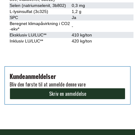
Selen (natriumselenit, 3b802)
0,3 mg
L-lysinsulfat (3c325)
1,2 g
SPC
Ja
Beregnet klimapåvirkning i CO2
-
-ekv*
Eksklusiv LU/LUC**
410 kg/ton
Inklusiv LU/LUC**
420 kg/ton
Kundeanmeldelser
Bliv den første til at anmelde denne vare
Skriv en anmeldelse