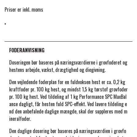
SPC Maxbalance.
FORAN EQUINE
Priser er inkl. moms
Ved tildeling af mindre mængder end den anbefalede
PREMIER EQUINE SADLER
mængde, skal der suppleres med ekstra vitaminer og
mineraler.
GP TACK
Genbrugsbar papirsæk 15 kg
PREMIER EQUINE SADEL TILBEHØR
Piller 8 mm
HAPPY MOUTH
FODERANVISNING
Giv altid grovfoder før fuldfoder, og del gerne fuldfoderet ud på
PREMIER EQUINE SADELUNDERLAG
flere daglige fodringer
Doseringen bør baseres på næringsværdierne i grovfoderet og
hestens arbejde, vækst, drægtighed og diegivning.
HEVARI
MERE OM SPC (SPECIALLY PROCESSED CEREALS)
PREMIER EQUINE PADS
Den vejledende foderplan for en fuldvoksen hest er ca. 0,2 kg
SPC er en specialforarbejdet havre, der er produceret i en naturlig
kraftfoder pr. 100 kg hest, og mindst 1,5 kg tørstof grov­foder
JACKS
proces med vand og varme, helt uden tilsætningsstoffer. Stivelsen i
pr. 100 kg hest. Ved tildeling af 1 kg Performance SPC MaxBal
PREMIER EQUINE BENBESKYTTELSE
havren nedbrydes delvist under processen, og der dannes en række
ance dagligt, får hesten fuld SPC-effekt. Ved lavere tildeling e
naturlige stoffer. Et af de stoffer er Protein AF, som stimulere
nd den anbefalede daglige mængde, skal der suppleres med m
KÄLLQUIST EQUESTIAN
hestens egen produktion af proteinet AF (antisekretorisk faktor).
PREMIER EQUINE TRANSPORT
ineralfoder.
AF hjælper hesten med at regulere væsken imellem cellerne,
BESKYTTELSE
hvilket kan have en positiv effekt på heste der sveder meget, eller
Den daglige dosering bør baseres på næringsværdien i grovfo
LEMIEUX
tager væske på andre måder.