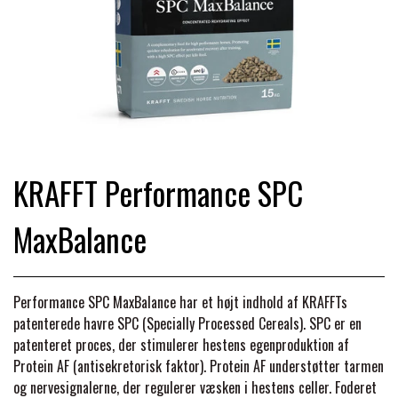
TRAV & GALOP
DÆKKENER & TILBEHØR
JAKKER & VESTE
STRIGLEKASSER & STALDSKABE
SEJRSDÆKKENER
KRAFFT FODER
BANDAGER & BENBESKYTTELSE
SKO & STØVLER
SÅRPLEJE & STALDAPOTEK
TRAVUDSTYR MED NAVN
PREMIER EQUINE
PLEJE & STALD
PISKE & SPORER
SHAMPOO & SHINER
GRIMER & TRÆKTOV
KRAFFT Performance SPC
PREMIER EQUINE REGN - &
TILSKUD & VITAMINER
OUTLET
HJELME
MaxBalance
HOVPLEJE
OVERGANGSDÆKKEN
SELER & TILBEHØR
LONGERING
SIKKERHEDSVESTE
BRANDS
LÆDER & UDSTYRSPLEJE
PREMIER EQUINE VINTERDÆKKEN
HOVEDLAG & TILBEHØR
Performance SPC MaxBalance har et højt indhold af KRAFFTs
patenterede havre SPC (Specially Processed Cereals). SPC er en
PONY & SHETTY
ANIMALINTEX®
HANDSKER
patenteret proces, der stimulerer hestens egenproduktion af
KLIPPEMASKINER & STØVSUGERE
PREMIER EQUINE STALDDÆKKEN
GAMSCHER & BANDAGER
Protein AF (antisekretorisk faktor). Protein AF understøtter tarmen
og nervesignalerne, der regulerer væsken i hestens celler. Foderet
TRANSPORT UDSTYR