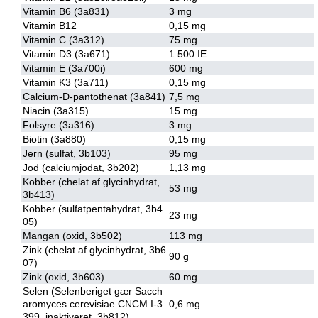
Vitamin B6 (3a831)
3 mg
Vitamin B12
0,15 mg
ZILCO
Vitamin C (3a312)
75 mg
Vitamin D3 (3a671)
1 500 IE
Vitamin E (3a700i)
600 mg
QHP -BRANDS OF Q
Vitamin K3 (3a711)
0,15 mg
Calcium-D-pantothenat (3a841)
7,5 mg
Niacin (3a315)
15 mg
PREMIER EQUINE INSEKTBESKYTTELSE
Folsyre (3a316)
3 mg
Biotin (3a880)
0,15 mg
Jern (sulfat, 3b103)
95 mg
Jod (calciumjodat, 3b202)
1,13 mg
Kobber (chelat af glycinhydrat,
53 mg
3b413)
Kobber (sulfatpentahydrat, 3b4
23 mg
05)
Mangan (oxid, 3b502)
113 mg
Zink (chelat af glycinhydrat, 3b6
90 g
07)
Zink (oxid, 3b603)
60 mg
Selen (Selenberiget gær Sacch
aromyces cerevisiae CNCM I-3
0,6 mg
399, inaktiveret, 3b812)