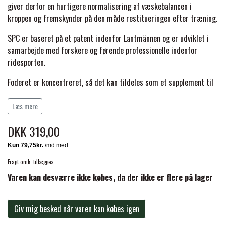
BACK ON TRACK
STRØMPER
giver derfor en hurtigere normalisering af væskebalancen i
INSEKTBESKYTTELSE
PREMIER EQUINE LINERS & DÆKKEN
TRAVDÆKKEN & TILBEHØR
kroppen og fremskynder på den måde restitueringen efter træning.
TILBEHØR
TERAPI PRODUKTER
CARR & DAY & MARTIN
HUER & HALSTØRKLÆDER
SPC er baseret på et patent indenfor Lantmännen og er udviklet i
HESTEBOLCHER & TREATS
SKO & VÆRKTØJ
samarbejde med forskere og førende professionelle indenfor
PREMIER EQUINE WALKER & RIDEDÆKKEN
ridesporten.
CUSTOM
GAVEARTIKLER VOKSNE
TILSKUD & VITAMINER
VOGNE & TILBEHØR
Foderet er koncentreret, så det kan tildeles som et supplement til
PREMIER EQUINE INSEKTBESKYTTELSE
andet foder, eller hvis man ønsker en lavere daglig tildeling.
DELTACAST
BØRN & JUNIOR
Foderet bidrager til at hesten væskebalance normaliseres
Læs mere
STALD & FOLD
TRAV KUSK
hurtigere og understøtter restitutionen.
PREMIER EQUINE MAGNET & INFRARØD
DKK 319,00
EMIN
Performance SPC MaxBalance indeholder et højere Hesten får fuld
SKO & SMEDEVÆRKTØJ
TERAPI
PONYTRAV
SPC-effekt ved tildeling af 1 kg Performance SPC Maxbalance.
Fragt omk. tillægges
Stimulerer kroppens egen produktion af Protein AF
FENWICK LIQUID TITANIUM®
Varen kan desværre ikke købes, da der ikke er flere på lager
PREMIER EQUINE GRIMER & TRÆKTOV
Hurtigere normalisering af væskebalancen
MONTÉ
Til hesten der har behov for at understøtte restitutionen eller
FINNTACK
fordøjelsen
Giv mig besked når varen kan købes igen
PREMIER EQUINE TRENSE & TILBEHØR
GALOP
Hesten får fuld SPC-effekt ved tildeling af 1 kg Performance