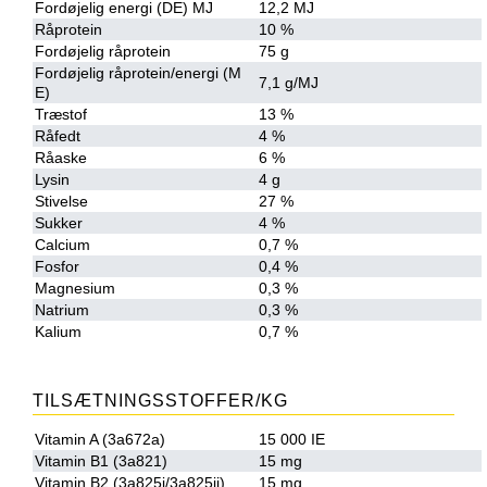
Fordøjelig energi (DE) MJ
12,2 MJ
STAR TACK
Råprotein
10 %
Fordøjelig råprotein
75 g
Fordøjelig råprotein/energi (M
7,1 g/MJ
STUD MUFFIN
E)
Træstof
13 %
Råfedt
4 %
Råaske
6 %
TIMER GPS
Lysin
4 g
Stivelse
27 %
Sukker
4 %
TKO
Calcium
0,7 %
Fosfor
0,4 %
Magnesium
0,3 %
WAHLSTEN
Natrium
0,3 %
Kalium
0,7 %
WALDHAUSEN
TILSÆTNINGSSTOFFER/KG
Vitamin A (3a672a)
15 000 IE
WALSH
Vitamin B1 (3a821)
15 mg
Vitamin B2 (3a825i/3a825ii)
15 mg