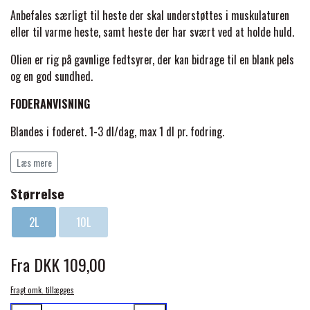
BACK ON TRACK
STRØMPER
INSEKTBESKYTTELSE
PREMIER EQUINE LINERS & DÆKKEN
Anbefales særligt til heste der skal understøttes i muskulaturen
TRAVDÆKKEN & TILBEHØR
eller til varme heste, samt heste der har svært ved at holde huld.
TILBEHØR
TERAPI PRODUKTER
CARR & DAY & MARTIN
HUER & HALSTØRKLÆDER
HESTEBOLCHER & TREATS
Olien er rig på gavnlige fedtsyrer, der kan bidrage til en blank pels
SKO & VÆRKTØJ
og en god sundhed.
PREMIER EQUINE WALKER & RIDEDÆKKEN
CUSTOM
GAVEARTIKLER VOKSNE
TILSKUD & VITAMINER
FODERANVISNING
VOGNE & TILBEHØR
PREMIER EQUINE INSEKTBESKYTTELSE
Blandes i foderet. 1-3 dl/dag, max 1 dl pr. fodring.
DELTACAST
BØRN & JUNIOR
STALD & FOLD
TRAV KUSK
1,8 l varer i ca. 9 dage og 10 l varer i ca. 50 dage
Læs mere
PREMIER EQUINE MAGNET & INFRARØD
SAMMENSÆTNING
EMIN
Størrelse
SKO & SMEDEVÆRKTØJ
TERAPI
PONYTRAV
Rå vegetabilsk rapsolie
2L
10L
FENWICK LIQUID TITANIUM®
PREMIER EQUINE GRIMER & TRÆKTOV
MONTÉ
Fra DKK 109,00
FINNTACK
Fragt omk. tillægges
PREMIER EQUINE TRENSE & TILBEHØR
GALOP