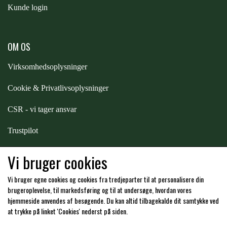
STAR TACK
Kunde login
STUD MUFFIN
OM OS
Virksomhedsoplysninger
TIMER GPS
Cookie & Privatlivsoplysninger
CSR - vi tager ansvar
TKO
Trustpilot
WAHLSTEN
Samarbejde
-
affiliates
Vi bruger cookies
Vi bruger egne cookies og cookies fra tredjeparter til at personalisere din
WALDHAUSEN
Hos os kan du betale med:
brugeroplevelse, til markedsføring og til at undersøge, hvordan vores
hjemmeside anvendes af besøgende. Du kan altid tilbagekalde dit samtykke ved
at trykke på linket 'Cookies' nederst på siden.
WALSH