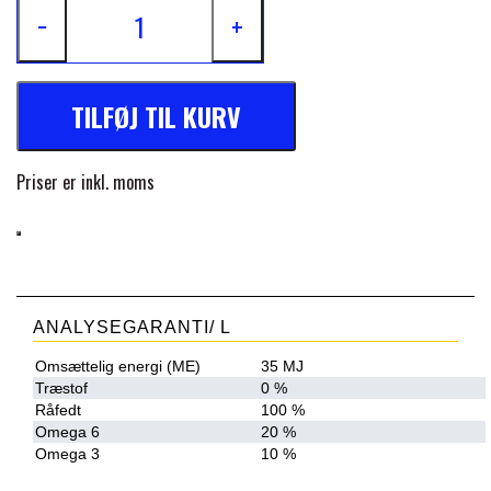
−
+
FORAN EQUINE
PREMIER EQUINE SADLER
GP TACK
TILFØJ TIL KURV
PREMIER EQUINE SADEL TILBEHØR
HAPPY MOUTH
Priser er inkl. moms
PREMIER EQUINE SADELUNDERLAG
HEVARI
PREMIER EQUINE PADS
JACKS
ANALYSEGARANTI/ L
PREMIER EQUINE BENBESKYTTELSE
Omsættelig energi (ME)
35 MJ
Træstof
0 %
KÄLLQUIST EQUESTIAN
Råfedt
100 %
PREMIER EQUINE TRANSPORT
Omega 6
20 %
Omega 3
10 %
BESKYTTELSE
LEMIEUX