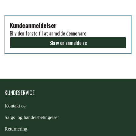
PREMIER EQUINE KØLETERAPI
LIKIT
Kundeanmeldelser
Bliv den første til at anmelde denne vare
PREMIER EQUINE GROOMING & STALD
MUSTAD
Skriv en anmeldelse
PREMIER EQUINE RYTTER
NAF
PHARMACARE
KUNDESERVICE
PREMIER EQUINE
Kontakt os
S
algs- og handelsbetingelser
RACING TACK
Returnering