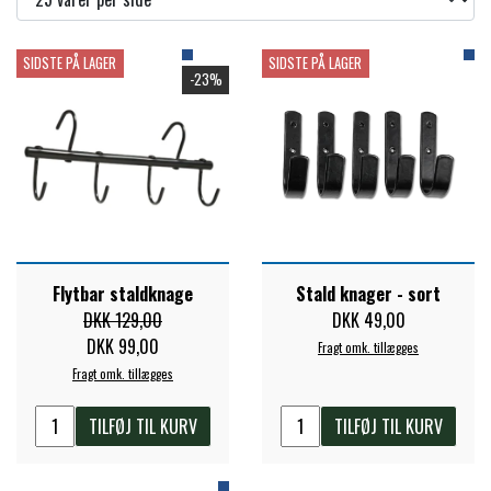
TRAV & GALOP
DÆKKENER & TILBEHØR
JAKKER & VESTE
STRIGLEKASSER & STALDSKABE
SIDSTE PÅ LAGER
SIDSTE PÅ LAGER
SEJRSDÆKKENER
-23%
KRAFFT FODER
BANDAGER & BENBESKYTTELSE
SKO & STØVLER
SÅRPLEJE & STALDAPOTEK
TRAVUDSTYR MED NAVN
PREMIER EQUINE
PLEJE & STALD
PISKE & SPORER
SHAMPOO & SHINER
GRIMER & TRÆKTOV
PREMIER EQUINE REGN - &
TILSKUD & VITAMINER
OUTLET
HJELME
HOVPLEJE
OVERGANGSDÆKKEN
Flytbar staldknage
Stald knager - sort
SELER & TILBEHØR
DKK 129,00
DKK 49,00
LONGERING
SIKKERHEDSVESTE
DKK 99,00
BRANDS
Fragt omk. tillægges
LÆDER & UDSTYRSPLEJE
PREMIER EQUINE VINTERDÆKKEN
HOVEDLAG & TILBEHØR
Fragt omk. tillægges
PONY & SHETTY
ANIMALINTEX®
HANDSKER
TILFØJ TIL KURV
TILFØJ TIL KURV
KLIPPEMASKINER & STØVSUGERE
PREMIER EQUINE STALDDÆKKEN
GAMSCHER & BANDAGER
TRANSPORT UDSTYR