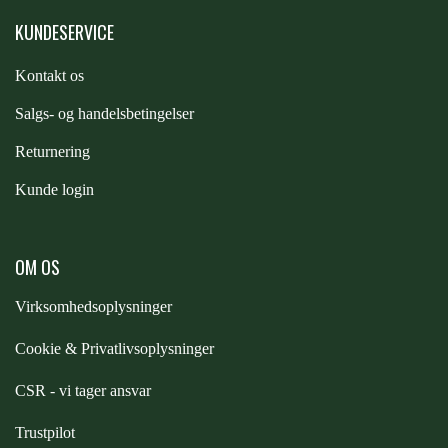
FORAN EQUINE
KUNDESERVICE
PREMIER EQUINE SADLER
Kontakt os
GP TACK
PREMIER EQUINE SADEL TILBEHØR
S
algs- og handelsbetingelser
Returnering
HAPPY MOUTH
PREMIER EQUINE SADELUNDERLAG
Kunde login
HEVARI
PREMIER EQUINE PADS
OM OS
JACKS
Virksomhedsoplysninger
PREMIER EQUINE BENBESKYTTELSE
Cookie & Privatlivsoplysninger
KÄLLQUIST EQUESTIAN
PREMIER EQUINE TRANSPORT
CSR - vi tager ansvar
BESKYTTELSE
Trustpilot
LEMIEUX