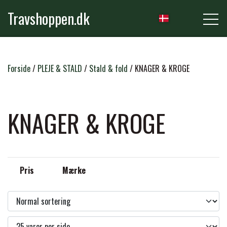
Travshoppen.dk
NYHEDER
Forside
PLEJE & STALD
Stald & fold
KNAGER & KROGE
HEST
KNAGER & KROGE
GRIMER & TRÆKTOVE
RYTTER
Pris
Mærke
TRENSER & TILBEHØR
RIDEBUKSER & LEGGINS
PLEJE & STALD
SADLER & TILBEHØR
TRØJER, BLUSER & T-SHIRTS
STRIGLER & TILBEHØR