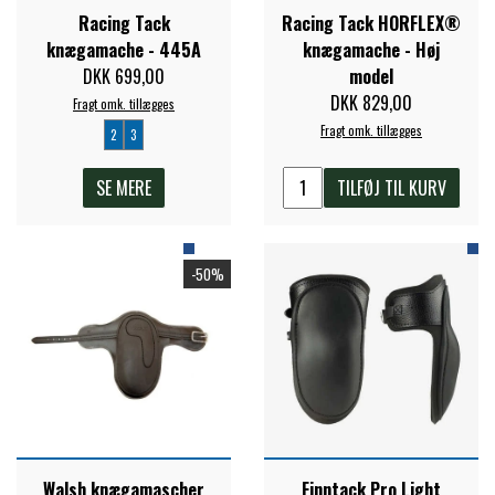
Racing Tack
Racing Tack HORFLEX®
FORAN EQUINE
knægamache - 445A
knægamache - Høj
PREMIER EQUINE SADLER
DKK 699,00
model
DKK 829,00
GP TACK
Fragt omk. tillægges
PREMIER EQUINE SADEL TILBEHØR
Fragt omk. tillægges
2
3
HAPPY MOUTH
SE MERE
TILFØJ TIL KURV
PREMIER EQUINE SADELUNDERLAG
HEVARI
PREMIER EQUINE PADS
-50%
JACKS
PREMIER EQUINE BENBESKYTTELSE
KÄLLQUIST EQUESTIAN
PREMIER EQUINE TRANSPORT
BESKYTTELSE
LEMIEUX
Walsh knægamascher
Finntack Pro Light