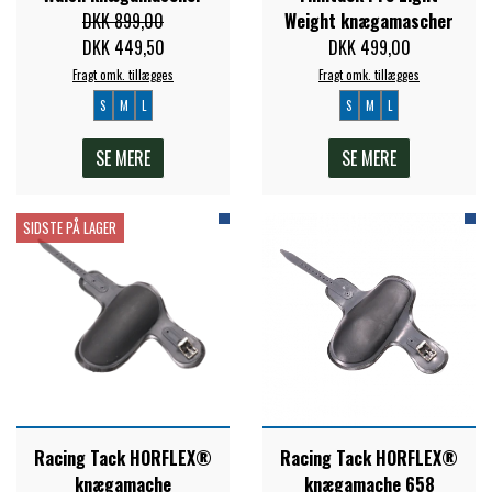
DKK 899,00
Weight knægamascher
PREMIER EQUINE KØLETERAPI
DKK 449,50
DKK 499,00
LIKIT
Fragt omk. tillægges
Fragt omk. tillægges
S
M
L
S
M
L
PREMIER EQUINE GROOMING & STALD
MUSTAD
SE MERE
SE MERE
PREMIER EQUINE RYTTER
NAF
SIDSTE PÅ LAGER
PHARMACARE
PREMIER EQUINE
RACING TACK
Racing Tack HORFLEX®
Racing Tack HORFLEX®
knægamache
knægamache 658