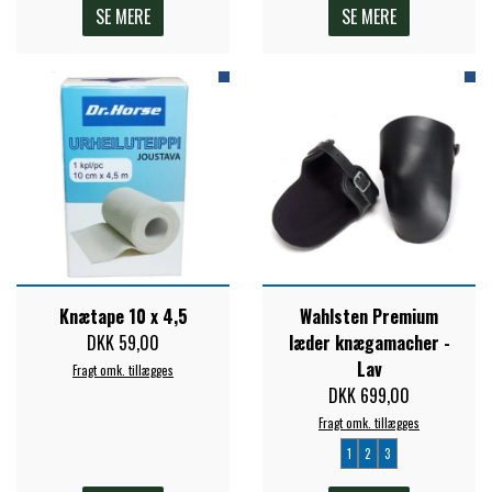
SE MERE
SE MERE
Knætape 10 x 4,5
Wahlsten Premium
DKK 59,00
læder knægamacher -
Lav
Fragt omk. tillægges
DKK 699,00
Fragt omk. tillægges
1
2
3