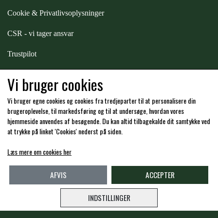
Cookie & Privatlivsoplysninger
CSR - vi tager ansvar
Trustpilot
Samarbejde
-
affiliates
Vi bruger cookies
Vi bruger egne cookies og cookies fra tredjeparter til at personalisere din
Hos os kan du betale med:
brugeroplevelse, til markedsføring og til at undersøge, hvordan vores
hjemmeside anvendes af besøgende. Du kan altid tilbagekalde dit samtykke ved
at trykke på linket 'Cookies' nederst på siden.
Læs mere om cookies her
Kommende åbningstider i butikken i Charlottenlund
AFVIS
ACCEPTER
INDSTILLINGER
Copyright -
Travshoppen.dk ApS - CVR: DK40995951