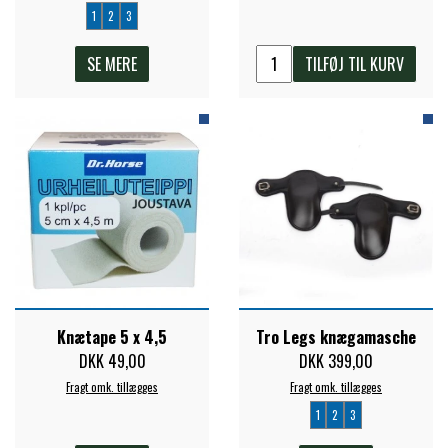
1
2
3
ZILCO
SE MERE
TILFØJ TIL KURV
QHP -BRANDS OF Q
PREMIER EQUINE INSEKTBESKYTTELSE
Knætape 5 x 4,5
Tro Legs knægamasche
DKK 49,00
DKK 399,00
Fragt omk. tillægges
Fragt omk. tillægges
1
2
3