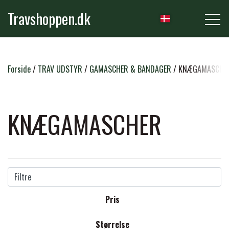
Travshoppen.dk
NYHEDER
Forside
TRAV UDSTYR
GAMASCHER & BANDAGER
KNÆGAMASCHE
HEST
KNÆGAMASCHER
GRIMER & TRÆKTOVE
RYTTER
TRENSER & TILBEHØR
Filtre
RIDEBUKSER & LEGGINS
PLEJE & STALD
Pris
SADLER & TILBEHØR
TRØJER, BLUSER & T-SHIRTS
STRIGLER & TILBEHØR
Størrelse