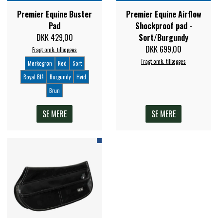
FORAN EQUINE
Premier Equine Buster
Premier Equine Airflow
PREMIER EQUINE SADLER
Pad
Shockproof pad -
DKK 429,00
Sort/Burgundy
GP TACK
DKK 699,00
Fragt omk. tillægges
PREMIER EQUINE SADEL TILBEHØR
Fragt omk. tillægges
Mørkegrøn
Rød
Sort
Royal Blå
Burgundy
Hvid
HAPPY MOUTH
PREMIER EQUINE SADELUNDERLAG
Brun
HEVARI
SE MERE
SE MERE
PREMIER EQUINE PADS
JACKS
PREMIER EQUINE BENBESKYTTELSE
KÄLLQUIST EQUESTIAN
PREMIER EQUINE TRANSPORT
BESKYTTELSE
LEMIEUX