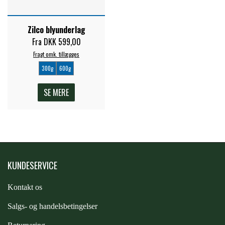
PREMIER EQUINE KØLETERAPI
LIKIT
Zilco blyunderlag
Fra DKK 599,00
PREMIER EQUINE GROOMING & STALD
Fragt omk. tillægges
MUSTAD
300g
600g
PREMIER EQUINE RYTTER
SE MERE
NAF
PHARMACARE
KUNDESERVICE
PREMIER EQUINE
Kontakt os
RACING TACK
S
algs- og handelsbetingelser