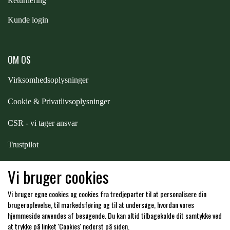
Returnering
STAR TACK
Kunde login
STUD MUFFIN
OM OS
TIMER GPS
Virksomhedsoplysninger
Cookie & Privatlivsoplysninger
TKO
CSR - vi tager ansvar
Trustpilot
WAHLSTEN
Samarbejde
-
affiliates
Vi bruger cookies
WALDHAUSEN
Vi bruger egne cookies og cookies fra tredjeparter til at personalisere din
Hos os kan du betale med:
brugeroplevelse, til markedsføring og til at undersøge, hvordan vores
hjemmeside anvendes af besøgende. Du kan altid tilbagekalde dit samtykke ved
WALSH
at trykke på linket 'Cookies' nederst på siden.