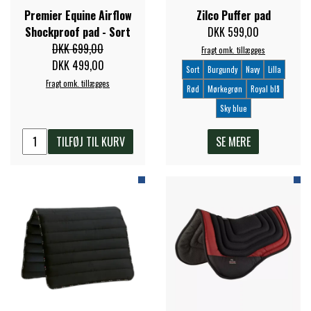
BACK ON TRACK
STRØMPER
INSEKTBESKYTTELSE
PREMIER EQUINE LINERS & DÆKKEN
Premier Equine Airflow
Zilco Puffer pad
TRAVDÆKKEN & TILBEHØR
Shockproof pad - Sort
DKK 599,00
TILBEHØR
TERAPI PRODUKTER
CARR & DAY & MARTIN
HUER & HALSTØRKLÆDER
DKK 699,00
Fragt omk. tillægges
HESTEBOLCHER & TREATS
SKO & VÆRKTØJ
DKK 499,00
Sort
Burgundy
Navy
Lilla
PREMIER EQUINE WALKER & RIDEDÆKKEN
Fragt omk. tillægges
Rød
Mørkegrøn
Royal blå
CUSTOM
GAVEARTIKLER VOKSNE
TILSKUD & VITAMINER
Sky blue
VOGNE & TILBEHØR
PREMIER EQUINE INSEKTBESKYTTELSE
TILFØJ TIL KURV
SE MERE
DELTACAST
BØRN & JUNIOR
STALD & FOLD
TRAV KUSK
PREMIER EQUINE MAGNET & INFRARØD
EMIN
SKO & SMEDEVÆRKTØJ
TERAPI
PONYTRAV
FENWICK LIQUID TITANIUM®
PREMIER EQUINE GRIMER & TRÆKTOV
MONTÉ
FINNTACK
PREMIER EQUINE TRENSE & TILBEHØR
GALOP