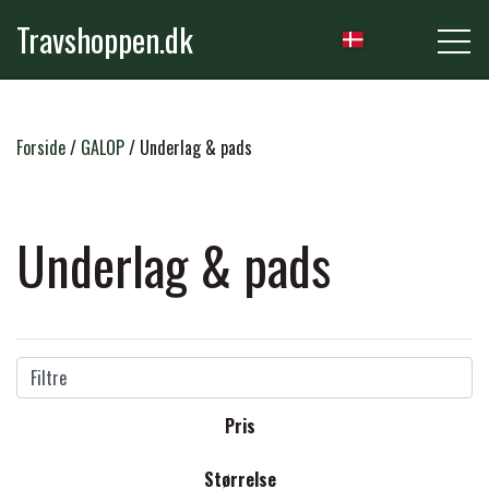
Travshoppen.dk
NYHEDER
Forside
GALOP
Underlag & pads
HEST
Underlag & pads
GRIMER & TRÆKTOVE
RYTTER
TRENSER & TILBEHØR
Filtre
RIDEBUKSER & LEGGINS
PLEJE & STALD
Pris
SADLER & TILBEHØR
TRØJER, BLUSER & T-SHIRTS
STRIGLER & TILBEHØR
Størrelse