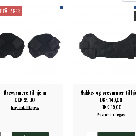
E PÅ LAGER
ELSE
Ørevarmere til hjelm
Nakke- og ørevarmer til hj
DKK 99,00
DKK 149,00
DKK 99,00
Fragt omk. tillægges
Fragt omk. tillægges