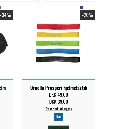
-34%
-20%
elm
Ornella Prosperi hjelmelastik
DKK 49,00
DKK 39,00
Fragt omk. tillægges
Hvid