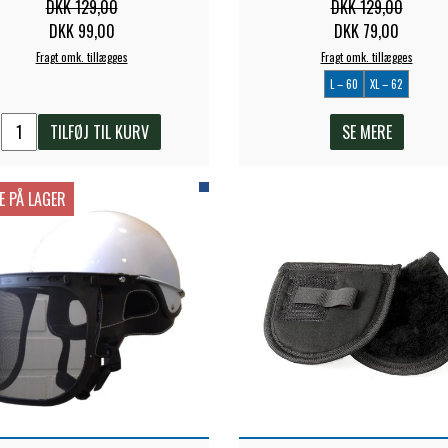
DKK 129,00
DKK 129,00
DKK 99,00
DKK 79,00
Fragt omk. tillægges
Fragt omk. tillægges
L – 60
XL – 62
TILFØJ TIL KURV
SE MERE
E PÅ LAGER