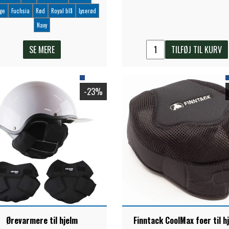
ge
Fuchsia
Rød
Royal blå
Lyserød
Navy
SE MERE
TILFØJ TIL KURV
-23%
Ørevarmere til hjelm
Finntack CoolMax foer til h