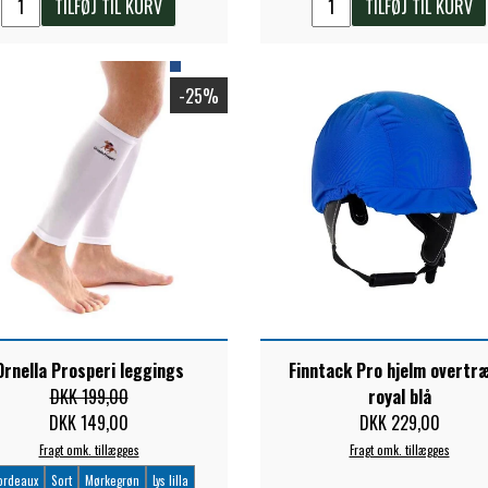
TILFØJ TIL KURV
TILFØJ TIL KURV
-25%
Ornella Prosperi leggings
Finntack Pro hjelm overtræ
DKK 199,00
royal blå
DKK 149,00
DKK 229,00
Fragt omk. tillægges
Fragt omk. tillægges
ordeaux
Sort
Mørkegrøn
Lys lilla