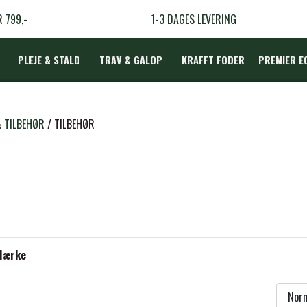
R 799,-
1-3 DAGES LEVERING
PLEJE & STALD
TRAV & GALOP
KRAFFT FODER
PREMIER E
DÆKKEN
& TILBEHØR
TILBEHØR
LBEHØR
N
TERAPI
Mærke