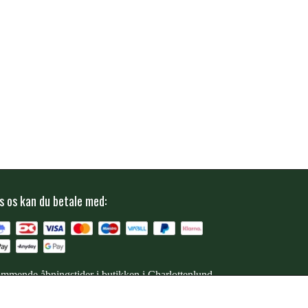
s os kan du betale med:
mmende åbningstider i butikken i Charlottenlund