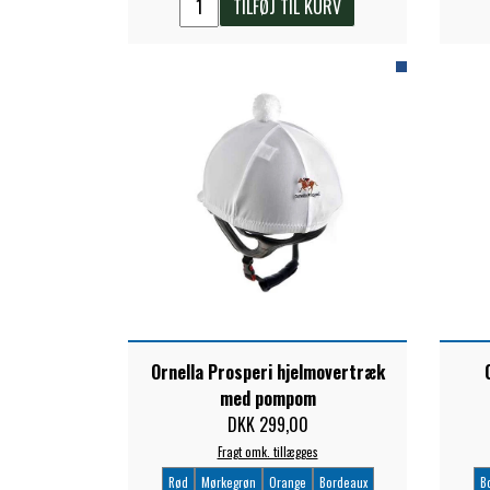
TILFØJ TIL KURV
TKO
WAHLSTEN
WALDHAUSEN
WALSH
ZILCO
QHP -BRANDS OF Q
PREMIER EQUINE INSEKTBESKYTTELSE
Ornella Prosperi hjelmovertræk
med pompom
DKK 299,00
Fragt omk. tillægges
Rød
Mørkegrøn
Orange
Bordeaux
B