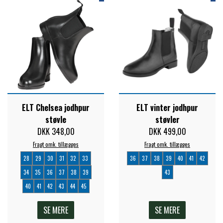
STAR TACK
STUD MUFFIN
TIMER GPS
ELT Chelsea jodhpur
ELT vinter jodhpur
TKO
støvle
støvler
DKK 348,00
DKK 499,00
WAHLSTEN
Fragt omk. tillægges
Fragt omk. tillægges
28
29
30
31
32
33
36
37
38
39
40
41
42
34
35
36
37
38
39
43
WALDHAUSEN
40
41
42
43
44
45
SE MERE
SE MERE
WALSH