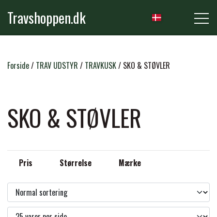
Travshoppen.dk
NYHEDER
Forside
TRAV UDSTYR
TRAVKUSK
SKO & STØVLER
HEST
SKO & STØVLER
GRIMER & TRÆKTOVE
RYTTER
Pris
Størrelse
Mærke
TRENSER & TILBEHØR
RIDEBUKSER & LEGGINS
PLEJE & STALD
SADLER & TILBEHØR
TRØJER, BLUSER & T-SHIRTS
STRIGLER & TILBEHØR