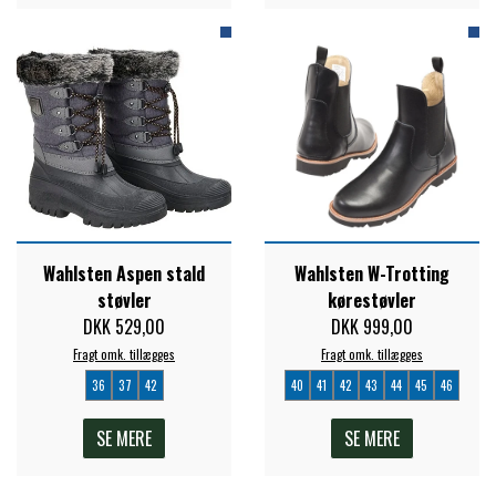
ZILCO
QHP -BRANDS OF Q
PREMIER EQUINE INSEKTBESKYTTELSE
Wahlsten Aspen stald
Wahlsten W-Trotting
støvler
kørestøvler
DKK 529,00
DKK 999,00
Fragt omk. tillægges
Fragt omk. tillægges
36
37
42
40
41
42
43
44
45
46
SE MERE
SE MERE