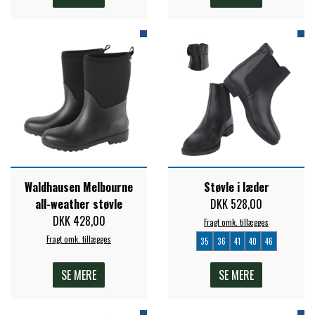
PREMIER EQUINE KØLETERAPI
LIKIT
PREMIER EQUINE GROOMING & STALD
MUSTAD
PREMIER EQUINE RYTTER
NAF
PHARMACARE
Waldhausen Melbourne
Støvle i læder
all-weather støvle
DKK 528,00
DKK 428,00
Fragt omk. tillægges
PREMIER EQUINE
Fragt omk. tillægges
35
36
41
40
46
SE MERE
SE MERE
RACING TACK