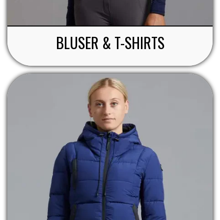
STAR TACK
BLUSER & T-SHIRTS
STUD MUFFIN
TIMER GPS
TKO
WAHLSTEN
WALDHAUSEN
WALSH