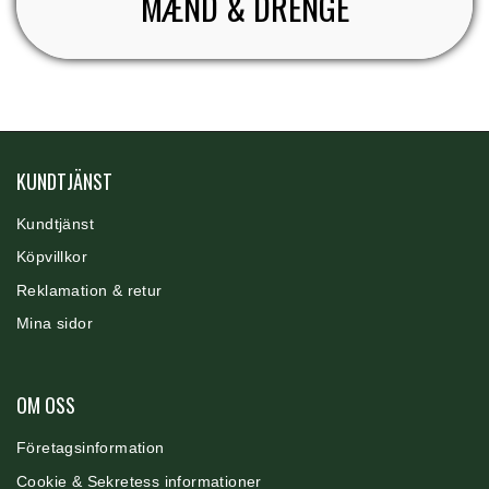
MÆND & DRENGE
KUNDTJÄNST
Kundtjänst
Köpvillkor
Reklamation & retur
Mina sidor
OM OSS
F
ö
retagsinformation
Cookie & Sekrete
ss informationer