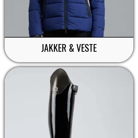
ZILCO
QHP -BRANDS OF Q
JAKKER & VESTE
PREMIER EQUINE INSEKTBESKYTTELSE