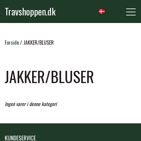
Travshoppen.dk
NYHEDER
Forside
JAKKER/BLUSER
HEST
JAKKER/BLUSER
GRIMER & TRÆKTOVE
RYTTER
Ingen varer i denne kategori
TRENSER & TILBEHØR
RIDEBUKSER & LEGGINS
PLEJE & STALD
SADLER & TILBEHØR
TRØJER, BLUSER & T-SHIRTS
STRIGLER & TILBEHØR
KUNDESERVICE