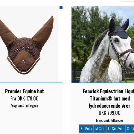
ELSE
Premier Equine hut
Fenwick Equiestrian Liqu
Fra DKK 179,00
Titanium® hut med
lydreducerende ører
Fragt omk. tillægges
DKK 799,00
Fragt omk. tillægges
S - Pony
M Cob
L - Cob/Full
XL - X