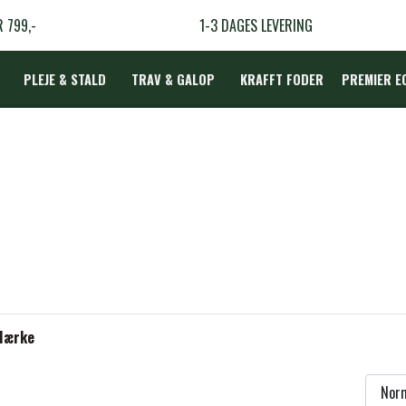
R 799,-
1-3 DAGES LEVERING
PLEJE & STALD
TRAV & GALOP
KRAFFT FODER
PREMIER E
DÆKKEN
LBEHØR
N
TERAPI
Mærke