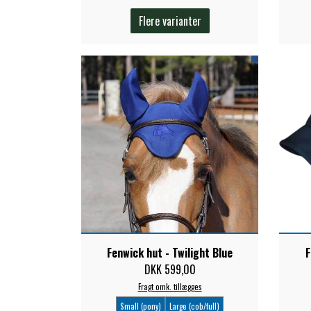
TKO
Flere varianter
WAHLSTEN
WALDHAUSEN
WALSH
ZILCO
QHP -BRANDS OF Q
PREMIER EQUINE INSEKTBESKYTTELSE
Fenwick hut - Twilight Blue
F
DKK 599,00
Fragt omk. tillægges
Small (pony)
Large (cob/full)