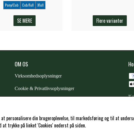
Pony/Cob
Cob/Full
XFull
SE MERE
Flere varianter
OM OS
Ho
Virksomhedsoplysninger
Cookie & Privatlivsoplysninger
Ko
CSR - vi tager ansvar
Trustpilot
l at personalisere din brugeroplevelse, til markedsføring og til at und
at trykke på linket 'Cookies' nederst på siden.
Samarbejde
-
affiliates