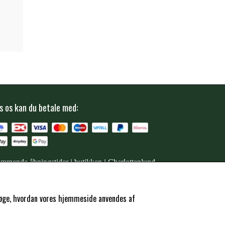
s os kan du betale med:
mmende åbningstider i butikken i Charlottenlund
ersøge, hvordan vores hjemmeside anvendes af