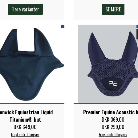
Flere varianter
SE MERE
enwick Equiestrian Liquid
Premier Equine Acoustic 
Titanium® hut
DKK 369,00
DKK 649,00
DKK 299,00
Fragt omk. tillægges
Fragt omk. tillægges