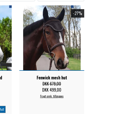
-27%
id
Fenwick mesh hut
DKK 679,00
DKK 499,00
Fragt omk. tillægges
Full