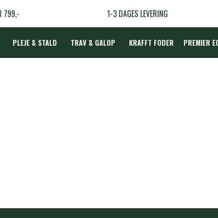
R 799,-
1-3 DAGES LEVERING
PLEJE & STALD
TRAV & GALOP
KRAFFT FODER
PREMIER E
DÆKKEN
LBEHØR
N
TERAPI