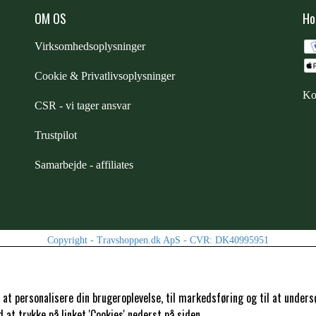
OM OS
Ho
Virksomhedsoplysninger
Cookie & Privatlivsoplysninger
Ko
CSR - vi tager ansvar
ELSE
Trustpilot
Samarbejde
-
affiliates
Copyright -
Travshoppen.dk ApS - CVR: DK40995951
l at personalisere din brugeroplevelse, til markedsføring og til at und
at trykke på linket 'Cookies' nederst på siden.