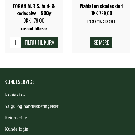
FORAN M.R.S. hud- &
Wahlsten skødeskind
PREMIER EQUINE KØLETERAPI
kodesalve - 500g
DKK 799,00
LIKIT
DKK 179,00
Fragt omk. tillægges
Fragt omk. tillægges
PREMIER EQUINE GROOMING & STALD
MUSTAD
TILFØJ TIL KURV
SE MERE
PREMIER EQUINE RYTTER
NAF
PHARMACARE
KUNDESERVICE
Kontakt os
PREMIER EQUINE
S
algs- og handelsbetingelser
Returnering
RACING TACK
Kunde login