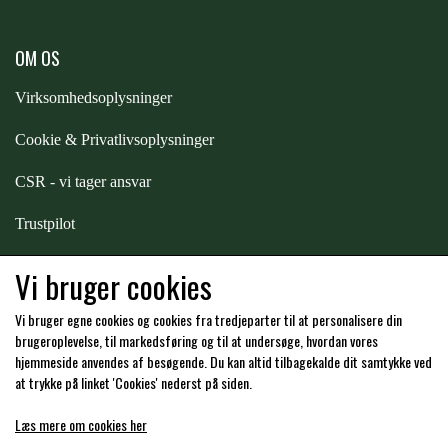
STAR TACK
OM OS
STUD MUFFIN
Virksomhedsoplysninger
Cookie & Privatlivsoplysninger
TIMER GPS
CSR - vi tager ansvar
TKO
Trustpilot
Samarbejde
-
affiliates
Vi bruger cookies
WAHLSTEN
Vi bruger egne cookies og cookies fra tredjeparter til at personalisere din
Hos os kan du betale med:
brugeroplevelse, til markedsføring og til at undersøge, hvordan vores
WALDHAUSEN
hjemmeside anvendes af besøgende. Du kan altid tilbagekalde dit samtykke ved
at trykke på linket 'Cookies' nederst på siden.
WALSH
Læs mere om cookies her
Kommende åbningstider i butikken i Charlottenlund