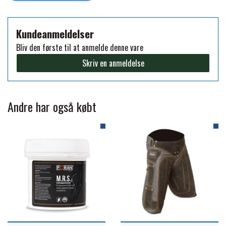
FORAN EQUINE
PREMIER EQUINE SADLER
Kundeanmeldelser
Bliv den første til at anmelde denne vare
GP TACK
PREMIER EQUINE SADEL TILBEHØR
Skriv en anmeldelse
HAPPY MOUTH
PREMIER EQUINE SADELUNDERLAG
Andre har også købt
HEVARI
PREMIER EQUINE PADS
JACKS
PREMIER EQUINE BENBESKYTTELSE
KÄLLQUIST EQUESTIAN
PREMIER EQUINE TRANSPORT
BESKYTTELSE
LEMIEUX