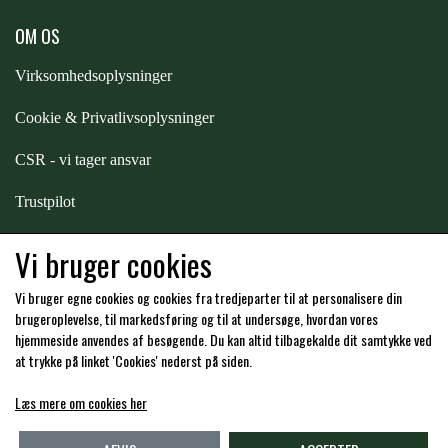
OM OS
PREMIER EQUINE KØLETERAPI
LIKIT
Virksomhedsoplysninger
PREMIER EQUINE GROOMING & STALD
Cookie & Privatlivsoplysninger
MUSTAD
CSR - vi tager ansvar
PREMIER EQUINE RYTTER
NAF
Trustpilot
Samarbejde
-
affiliates
Vi bruger cookies
PHARMACARE
Vi bruger egne cookies og cookies fra tredjeparter til at personalisere din
Hos os kan du betale med:
brugeroplevelse, til markedsføring og til at undersøge, hvordan vores
PREMIER EQUINE
hjemmeside anvendes af besøgende. Du kan altid tilbagekalde dit samtykke ved
at trykke på linket 'Cookies' nederst på siden.
RACING TACK
Læs mere om cookies her
Kommende åbningstider i butikken i Charlottenlund