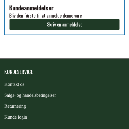
Kundeanmeldelser
FORAN EQUINE
PREMIER EQUINE SADLER
Bliv den første til at anmelde denne vare
Skriv en anmeldelse
GP TACK
PREMIER EQUINE SADEL TILBEHØR
HAPPY MOUTH
PREMIER EQUINE SADELUNDERLAG
HEVARI
KUNDESERVICE
PREMIER EQUINE PADS
Kontakt os
JACKS
PREMIER EQUINE BENBESKYTTELSE
S
algs- og handelsbetingelser
KÄLLQUIST EQUESTIAN
Returnering
PREMIER EQUINE TRANSPORT
Kunde login
BESKYTTELSE
LEMIEUX