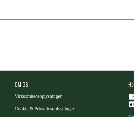
OM OS
Ho
Virksomhedsoplysninger
Cookie & Privatlivsoplysninger
Ko
CSR - vi tager ansvar
Trustpilot