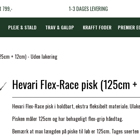
R 799,-
1-3 DAGES LEVERING
PLEJE & STALD
TRAV & GALOP
KRAFFT FODER
PREMIER E
DÆKKEN
125cm + 12cm) - Uden lakering
Hevari Flex-Race pisk (125cm +
LBEHØR
N
Hevari Flex-Race pisk i holdbart, ekstra fleksibelt materiale. Ulake
TERAPI
Pisken måler 125cm og har behageligt flex-grip håndtag.
Bemærk at max længden på piske til løb er 125cm. Tages snerten