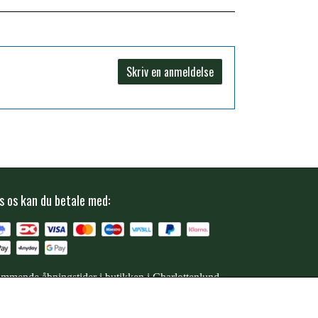
Skriv en anmeldelse
s os kan du betale med:
mmende åbningstider i butikken i Charlottenlund