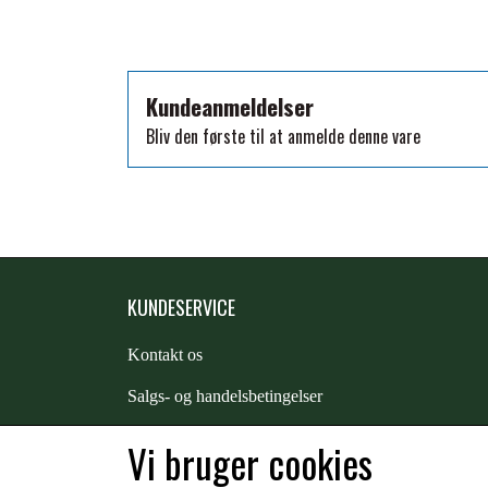
TKO
WAHLSTEN
WALDHAUSEN
Kundeanmeldelser
WALSH
Bliv den første til at anmelde denne vare
ZILCO
QHP -BRANDS OF Q
PREMIER EQUINE INSEKTBESKYTTELSE
KUNDESERVICE
Kontakt os
S
algs- og handelsbetingelser
Returnering
Vi bruger cookies
Kunde login