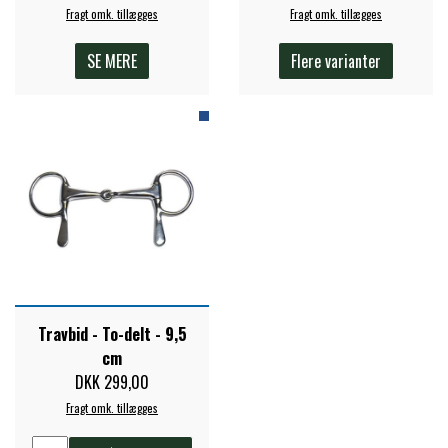
Fragt omk. tillægges
Fragt omk. tillægges
PREMIER EQUINE KØLETERAPI
LIKIT
SE MERE
Flere varianter
PREMIER EQUINE GROOMING & STALD
MUSTAD
PREMIER EQUINE RYTTER
NAF
PHARMACARE
PREMIER EQUINE
Travbid - To-delt - 9,5
cm
DKK 299,00
RACING TACK
Fragt omk. tillægges