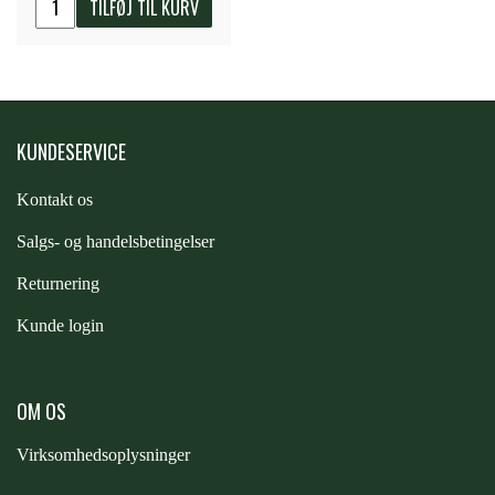
TILFØJ TIL KURV
STAR TACK
STUD MUFFIN
KUNDESERVICE
TIMER GPS
Kontakt os
TKO
S
algs- og handelsbetingelser
Returnering
WAHLSTEN
Kunde login
WALDHAUSEN
OM OS
Virksomhedsoplysninger
WALSH