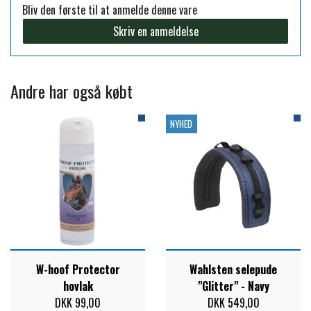
Bliv den første til at anmelde denne vare
FORAN EQUINE
Skriv en anmeldelse
PREMIER EQUINE SADLER
GP TACK
PREMIER EQUINE SADEL TILBEHØR
Andre har også købt
HAPPY MOUTH
NYHED
PREMIER EQUINE SADELUNDERLAG
HEVARI
PREMIER EQUINE PADS
JACKS
PREMIER EQUINE BENBESKYTTELSE
KÄLLQUIST EQUESTIAN
PREMIER EQUINE TRANSPORT
W-hoof Protector
Wahlsten selepude
hovlak
"Glitter" - Navy
BESKYTTELSE
DKK 99,00
DKK 549,00
LEMIEUX