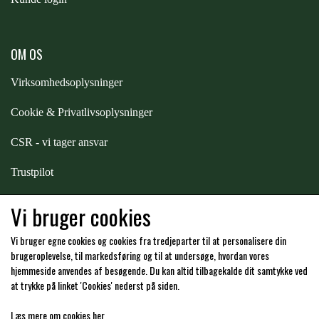
PREMIER EQUINE KØLETERAPI
LIKIT
OM OS
PREMIER EQUINE GROOMING & STALD
Virksomhedsoplysninger
MUSTAD
Cookie & Privatlivsoplysninger
PREMIER EQUINE RYTTER
NAF
CSR - vi tager ansvar
Trustpilot
PHARMACARE
Samarbejde
-
affiliates
Vi bruger cookies
PREMIER EQUINE
Vi bruger egne cookies og cookies fra tredjeparter til at personalisere din
Hos os kan du betale med:
brugeroplevelse, til markedsføring og til at undersøge, hvordan vores
hjemmeside anvendes af besøgende. Du kan altid tilbagekalde dit samtykke ved
RACING TACK
at trykke på linket 'Cookies' nederst på siden.
Læs mere om cookies her