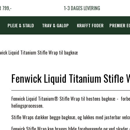
R 799,-
1-3 DAGES LEVERING
PLEJE & STALD
TRAV & GALOP
KRAFFT FODER
PREMIER E
DÆKKEN
wick Liquid Titanium Stifle Wrap til bagknæ
Fenwick Liquid Titanium Stifle 
LBEHØR
N
Fenwick Liquid Titanium® Stifle Wrap til hestens bagknæ - for
TERAPI
helingsprocessen.
Stifle Wraps dækker begge bagknæ, og lukkes med justerbar velcro
Fenwick Stifle Wrap kan bruges både forebyggende og ved skader 