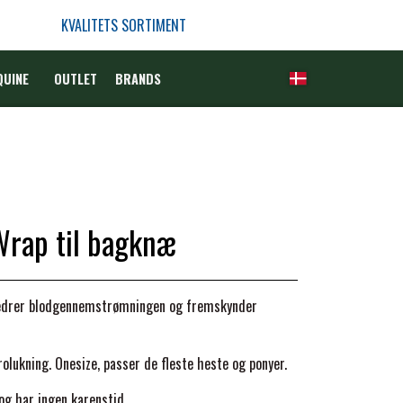
KVALITETS SORTIMENT
QUINE
OUTLET
BRANDS
Wrap til bagknæ
bedrer blodgennemstrømningen og fremskynder
lukning. Onesize, passer de fleste heste og ponyer.
og har ingen karenstid.