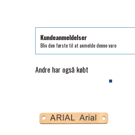
TKO
WAHLSTEN
WALDHAUSEN
WALSH
Kundeanmeldelser
ZILCO
Bliv den første til at anmelde denne vare
QHP -BRANDS OF Q
PREMIER EQUINE INSEKTBESKYTTELSE
Andre har også købt