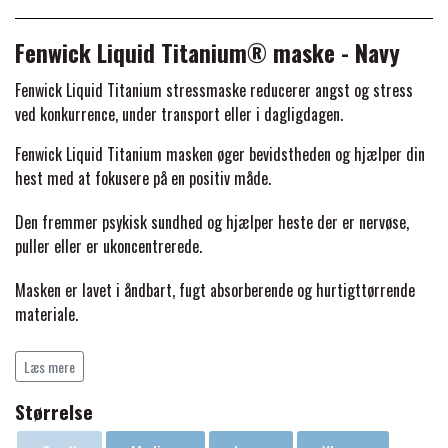
BACK ON TRACK
STRØMPER
INSEKTBESKYTTELSE
PREMIER EQUINE LINERS & DÆKKEN
TRAVDÆKKEN & TILBEHØR
Fenwick Liquid Titanium® maske - Navy
TILBEHØR
TERAPI PRODUKTER
CARR & DAY & MARTIN
HUER & HALSTØRKLÆDER
HESTEBOLCHER & TREATS
Fenwick Liquid Titanium stressmaske reducerer angst og stress
SKO & VÆRKTØJ
ved konkurrence, under transport eller i dagligdagen.
PREMIER EQUINE WALKER & RIDEDÆKKEN
CUSTOM
GAVEARTIKLER VOKSNE
TILSKUD & VITAMINER
Fenwick Liquid Titanium masken øger bevidstheden og hjælper din
VOGNE & TILBEHØR
hest med at fokusere på en positiv måde.
PREMIER EQUINE INSEKTBESKYTTELSE
DELTACAST
BØRN & JUNIOR
STALD & FOLD
Den fremmer psykisk sundhed og hjælper heste der er nervøse,
TRAV KUSK
puller eller er ukoncentrerede.
PREMIER EQUINE MAGNET & INFRARØD
EMIN
SKO & SMEDEVÆRKTØJ
Masken er lavet i åndbart, fugt absorberende og hurtigttørrende
TERAPI
PONYTRAV
materiale.
FENWICK LIQUID TITANIUM®
4-vejs stretchmateriale giver en behagelig pasform.
PREMIER EQUINE GRIMER & TRÆKTOV
MONTÉ
Læs mere
UVA-UVB blokeringsegenskaber.
FINNTACK
Størrelse
PREMIER EQUINE TRENSE & TILBEHØR
GALOP
S = pony