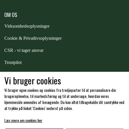
ZILCO
OM OS
Virksomhedsoplysninger
QHP -BRANDS OF Q
Cookie & Privatlivsoplysninger
CSR - vi tager ansvar
PREMIER EQUINE INSEKTBESKYTTELSE
Trustpilot
Samarbejde
-
affiliates
Vi bruger cookies
Vi bruger egne cookies og cookies fra tredjeparter til at personalisere din
Hos os kan du betale med:
brugeroplevelse, til markedsføring og til at undersøge, hvordan vores
hjemmeside anvendes af besøgende. Du kan altid tilbagekalde dit samtykke ved
at trykke på linket 'Cookies' nederst på siden.
Læs mere om cookies her
Kommende åbningstider i butikken i Charlottenlund