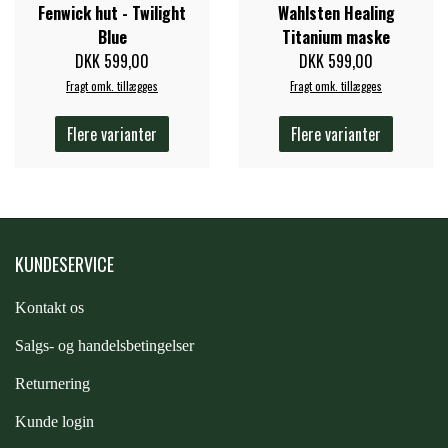
Fenwick hut - Twilight
Wahlsten Healing
STAR TACK
Blue
Titanium maske
DKK 599,00
DKK 599,00
STUD MUFFIN
Fragt omk. tillægges
Fragt omk. tillægges
Flere varianter
Flere varianter
TIMER GPS
TKO
KUNDESERVICE
WAHLSTEN
Kontakt os
S
algs- og handelsbetingelser
WALDHAUSEN
Returnering
WALSH
Kunde login