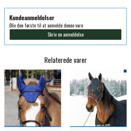
PREMIER EQUINE KØLETERAPI
Kundeanmeldelser
LIKIT
Bliv den første til at anmelde denne vare
PREMIER EQUINE GROOMING & STALD
Skriv en anmeldelse
MUSTAD
PREMIER EQUINE RYTTER
NAF
Relaterede varer
PHARMACARE
PREMIER EQUINE
RACING TACK