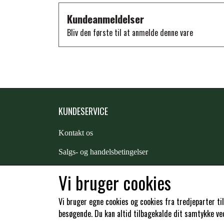
TKO
Kundeanmeldelser
WAHLSTEN
Bliv den første til at anmelde denne vare
WALDHAUSEN
WALSH
ZILCO
QHP -BRANDS OF Q
PREMIER EQUINE INSEKTBESKYTTELSE
KUNDESERVICE
Kontakt os
S
algs- og handelsbetingelser
Returnering
Vi bruger cookies
Kunde login
Vi bruger egne cookies og cookies fra tredjeparter ti
besøgende. Du kan altid tilbagekalde dit samtykke ved 