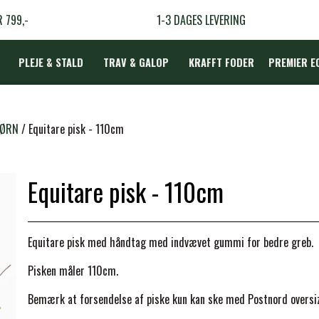
R 799,-
1-3 DAGES LEVERING
PLEJE & STALD
TRAV & GALOP
KRAFFT FODER
PREMIER E
DÆKKEN
BØRN
Equitare pisk - 110cm
Equitare pisk - 110cm
LBEHØR
N
Equitare pisk med håndtag med indvævet gummi for bedre greb.
TERAPI
Pisken måler 110cm.
Bemærk at forsendelse af piske kun kan ske med Postnord oversize