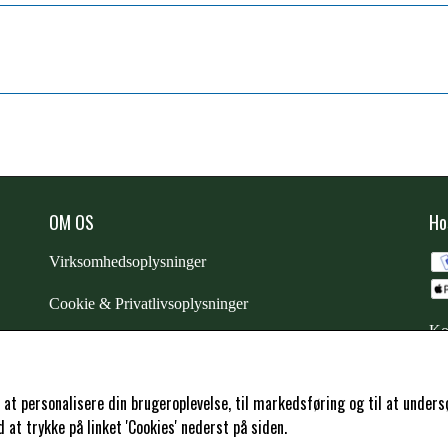
OM OS
Ho
Virksomhedsoplysninger
Cookie & Privatlivsoplysninger
Ko
CSR - vi tager ansvar
Trustpilot
l at personalisere din brugeroplevelse, til markedsføring og til at und
at trykke på linket 'Cookies' nederst på siden.
Samarbejde
-
affiliates