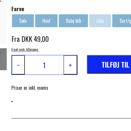
Farve
Sølv
Hvid
Baby blå
Lilla
Sort/
Fra DKK 49,00
ELSE
Fragt omk. tillægges
TILFØJ TI
−
+
Priser er inkl. moms