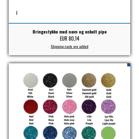
PREMIER EQUINE KØLETERAPI
LIKIT
Bringestykke med navn og enkelt pipe
PREMIER EQUINE GROOMING & STALD
MUSTAD
EUR 80,14
Shipping costs are added
PREMIER EQUINE RYTTER
NAF
PHARMACARE
PREMIER EQUINE
RACING TACK