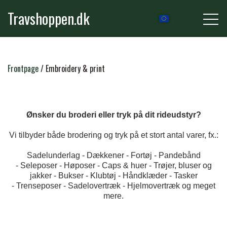
Travshoppen.dk
NEWS
Frontpage
Embroidery & print
HORSE
Ønsker du broderi eller tryk på dit rideudstyr?
Vi tilbyder både brodering og tryk på et stort antal varer, fx.:
GRIMER & TRÆKTOVE
RIDER
Sadelunderlag -
Dækkener -
Fortøj -
Pandebånd
-
Seleposer -
Høposer -
Caps & huer -
Trøjer, bluser og
TRENSER & TILBEHØR
jakker -
Bukser -
Klubtøj -
Håndklæder -
Tasker
RIDEBUKSER & LEGGINS
-
Trenseposer -
Sadelovertræk -
GROOMING
Hjelmovertræk og meget
mere.
SADLER & TILBEHØR
TRØJER, BLUSER & T-SHIRTS
STRIGLER & TILBEHØR