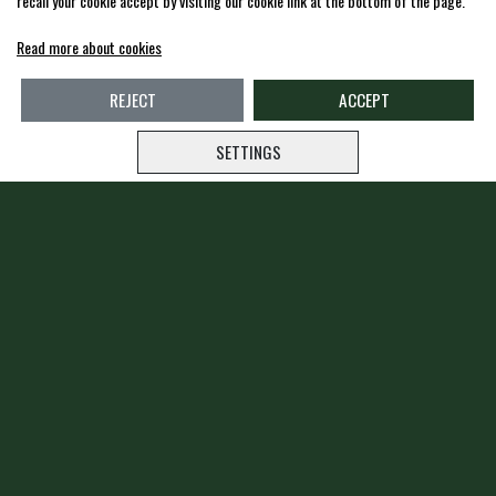
recall your cookie accept by visiting our cookie link at the bottom of the page.
Read more about cookies
REJECT
ACCEPT
SETTINGS
Waldhausen dressur sadelunderlag - Hvid
EUR 40,00
EUR 20,00
Shipping costs are added
Multiple variants