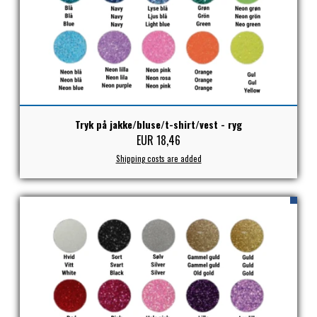
STAR TACK
STUD MUFFIN
TIMER GPS
Tryk på jakke/bluse/t-shirt/vest - ryg
EUR 18,46
TKO
Shipping costs are added
WAHLSTEN
WALDHAUSEN
WALSH