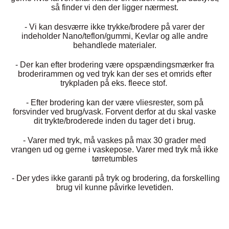
BACK ON TRACK
STRØMPER
INSEKTBESKYTTELSE
PREMIER EQUINE LINERS & DÆKKEN
så finder vi den der ligger nærmest.
TRAVDÆKKEN & TILBEHØR
TILBEHØR
- Vi kan desværre ikke trykke/brodere på varer der
TERAPI PRODUKTER
CARR & DAY & MARTIN
HUER & HALSTØRKLÆDER
indeholder Nano/teflon/gummi, Kevlar og alle andre
HESTEBOLCHER & TREATS
behandlede materialer.
SKO & VÆRKTØJ
PREMIER EQUINE WALKER & RIDEDÆKKEN
- Der kan efter brodering være opspændingsmærker fra
CUSTOM
GAVEARTIKLER VOKSNE
broderirammen og ved tryk kan der ses et omrids efter
TILSKUD & VITAMINER
VOGNE & TILBEHØR
trykpladen på eks. fleece stof.
PREMIER EQUINE INSEKTBESKYTTELSE
- Efter brodering kan der være vliesrester, som på
DELTACAST
BØRN & JUNIOR
STALD & FOLD
forsvinder ved brug/vask. Forvent derfor at du skal vaske
TRAV KUSK
dit trykte/broderede inden du tager det i brug.
PREMIER EQUINE MAGNET & INFRARØD
EMIN
- Varer med tryk, må vaskes på max 30 grader med
SKO & SMEDEVÆRKTØJ
TERAPI
vrangen ud og gerne i vaskepose. Varer med tryk må ikke
PONYTRAV
tørretumbles
FENWICK LIQUID TITANIUM®
- Der ydes ikke garanti på tryk og brodering, da forskelling
PREMIER EQUINE GRIMER & TRÆKTOV
MONTÉ
brug vil kunne påvirke levetiden.
FINNTACK
PREMIER EQUINE TRENSE & TILBEHØR
GALOP