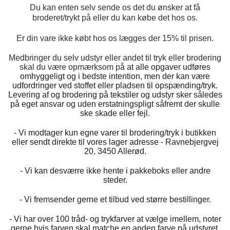
TROT
Du kan enten selv sende os det du ønsker at få
DÆKKENER & TILBEHØR
broderet/trykt på eller du kan købe det hos os.
JAKKER & VESTE
STRIGLEKASSER & STALDSKABE
SEJRSDÆKKENER
Er din vare ikke købt hos os lægges der 15% til prisen.
KRAFFT FODER
BANDAGER & BENBESKYTTELSE
SKO & STØVLER
Medbringer du selv udstyr eller andet til tryk eller brodering
SÅRPLEJE & STALDAPOTEK
TRAVUDSTYR MED NAVN
skal du være opmærksom p
å
at alle opgaver udføres
omhyggeligt og i bedste intention, men der kan være
PREMIER EQUINE
GROOMING
udfordringer ved stoffet eller pladsen til opspænding/tryk.
PISKE & SPORER
Levering af og brodering på tekstiler og udstyr sker således
SHAMPOO & SHINER
HARNESS RACING
på eget ansvar og uden erstatningspligt såfremt der skulle
PREMIER EQUINE REGN - &
ske skade eller fejl.
TILSKUD & VITAMINER
OUTLET
HJELME
HOVPLEJE
OVERGANGSDÆKKEN
- Vi modtager kun egne varer til brodering/tryk i butikken
SELER & TILBEHØR
eller sendt direkte til vores lager adresse - Ravnebjergvej
20, 3450 Allerød.
LONGERING
SIKKERHEDSVESTE
BRANDS
LÆDER & UDSTYRSPLEJE
PREMIER EQUINE VINTERDÆKKEN
- Vi kan desværre ikke hente i
HOVEDLAG & TILBEHØR
pakkeboks eller andre
steder.
PONY & SHETTY
ANIMALINTEX®
HANDSKER
- Vi fremsender gerne et tilbud ved større bestillinger.
KLIPPEMASKINER & STØVSUGERE
PREMIER EQUINE STALDDÆKKEN
GAMSCHER & BANDAGER
- Vi har over 100 tråd- og trykfarver at vælge imellem, noter
TRANSPORT UDSTYR
gerne hvis farven skal matche en anden farve på udstyret,