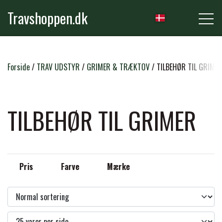
Travshoppen.dk
NYHEDER
Forside
TRAV UDSTYR
GRIMER & TRÆKTOV
TILBEHØR TIL GRIME
HEST
TILBEHØR TIL GRIMER
GRIMER & TRÆKTOVE
RYTTER
Pris
Farve
Mærke
TRENSER & TILBEHØR
RIDEBUKSER & LEGGINS
PLEJE & STALD
SADLER & TILBEHØR
TRØJER, BLUSER & T-SHIRTS
STRIGLER & TILBEHØR