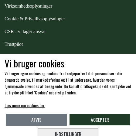
STAR TACK
Virksomhedsoplysninger
Cookie & Privatlivsoplysninger
STUD MUFFIN
CSR - vi tager ansvar
Trustpilot
TIMER GPS
Samarbejde
-
affiliates
Vi bruger cookies
TKO
Vi bruger egne cookies og cookies fra tredjeparter til at personalisere din
Hos os kan du betale med:
brugeroplevelse, til markedsføring og til at undersøge, hvordan vores
hjemmeside anvendes af besøgende. Du kan altid tilbagekalde dit samtykke ved
WAHLSTEN
at trykke på linket 'Cookies' nederst på siden.
Læs mere om cookies her
WALDHAUSEN
Kommende åbningstider i butikken i Charlottenlund
AFVIS
ACCEPTER
WALSH
INDSTILLINGER