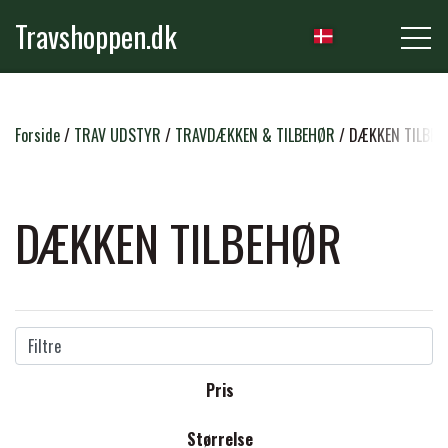
Travshoppen.dk
NYHEDER
Forside
TRAV UDSTYR
TRAVDÆKKEN & TILBEHØR
DÆKKEN TILBEH
HEST
DÆKKEN TILBEHØR
GRIMER & TRÆKTOVE
RYTTER
TRENSER & TILBEHØR
Filtre
RIDEBUKSER & LEGGINS
PLEJE & STALD
Pris
SADLER & TILBEHØR
TRØJER, BLUSER & T-SHIRTS
STRIGLER & TILBEHØR
Størrelse