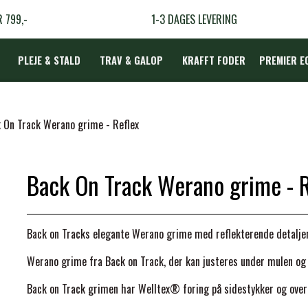
R 799,-
1-3 DAGES LEVERING
PLEJE & STALD
TRAV & GALOP
KRAFFT FODER
PREMIER E
DÆKKEN
 On Track Werano grime - Reflex
Back On Track Werano grime - R
LBEHØR
N
Back on Tracks elegante Werano grime med reflekterende detalje
TERAPI
Werano grime fra Back on Track, der kan justeres under mulen og 
Back on Track grimen har Welltex® foring på sidestykker og over