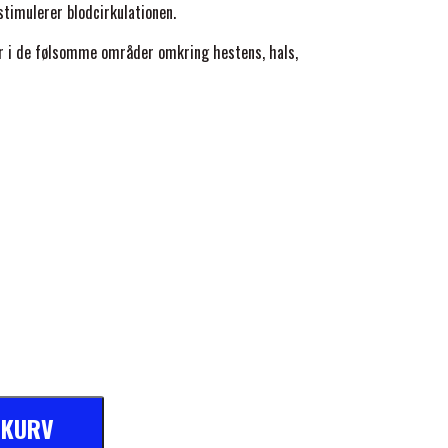
timulerer blodcirkulationen.
r i de følsomme områder omkring hestens, hals,
L KURV