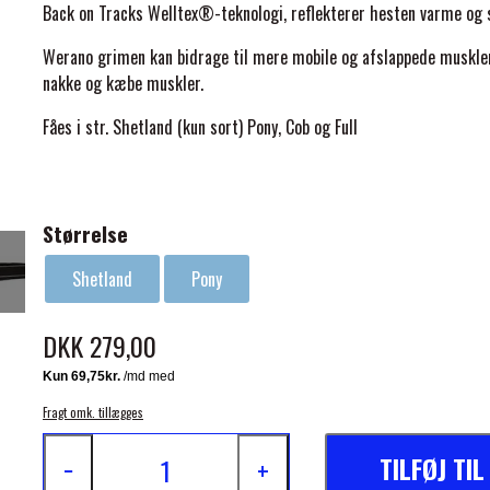
Back on Tracks Welltex®-teknologi, reflekterer hesten varme og s
Werano grimen kan bidrage til mere mobile og afslappede muskle
nakke og kæbe muskler.
Fåes i str. Shetland (kun sort) Pony, Cob og Full
ELSE
Størrelse
Shetland
Pony
DKK 279,00
Fragt omk. tillægges
TILFØJ TI
−
+