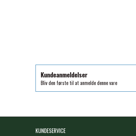
TKO
WAHLSTEN
WALDHAUSEN
WALSH
ZILCO
QHP -BRANDS OF Q
PREMIER EQUINE INSEKTBESKYTTELSE
Kundeanmeldelser
Bliv den første til at anmelde denne vare
KUNDESERVICE