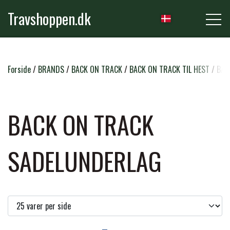
Travshoppen.dk
NYHEDER
Forside
BRANDS
BACK ON TRACK
BACK ON TRACK TIL HEST
BAC
HEST
BACK ON TRACK
GRIMER & TRÆKTOVE
SADELUNDERLAG
RYTTER
TRENSER & TILBEHØR
RIDEBUKSER & LEGGINS
PLEJE & STALD
SADLER & TILBEHØR
TRØJER, BLUSER & T-SHIRTS
STRIGLER & TILBEHØR