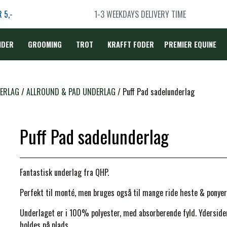
R
5,-
1-3 WEEKDAYS DELIVERY TIME
IDER
GROOMING
TROT
KRAFFT FODER
PREMIER EQUINE
DÆKKEN
ERLAG
ALLROUND & PAD UNDERLAG
Puff Pad sadelunderlag
Puff Pad sadelunderlag
LBEHØR
N
Fantastisk underlag fra QHP.
TERAPI
Perfekt til monté, men bruges også til mange ride heste & ponyer
Underlaget er i 100% polyester, med absorberende fyld. Ydersiden 
holdes på plads.