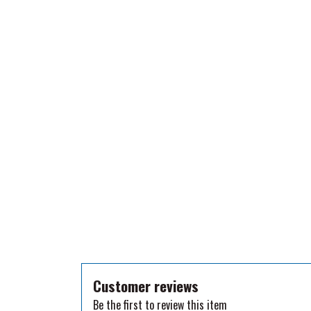
TKO
WAHLSTEN
WALDHAUSEN
WALSH
ZILCO
QHP -BRANDS OF Q
PREMIER EQUINE INSEKTBESKYTTELSE
Customer reviews
Be the first to review this item