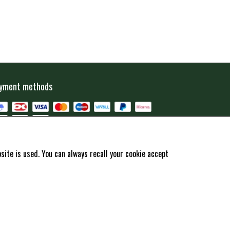
yment methods
mmende åbningstider i butikken i Charlottenlund
ite is used. You can always recall your cookie accept