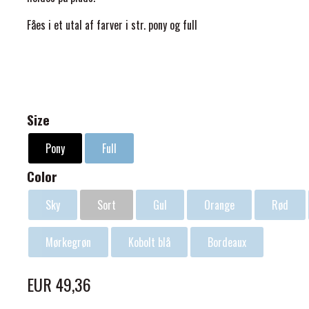
Fåes i et utal af farver i str. pony og full
ELSE
Size
Pony
Full
Color
Sky
Sort
Gul
Orange
Rød
Mørkegrøn
Kobolt blå
Bordeaux
EUR 49,36