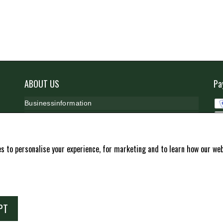
ABOUT US
Pa
B
usinessinformation
Cookie & P
rivacy
Ko
CSR -
our responsibility
 to personalise your experience, for marketing and to learn how our webs
PT
Copyright -
Travshoppen.dk ApS - CVR: DK40995951