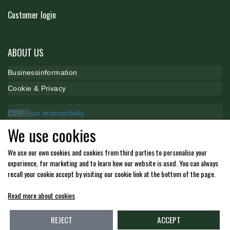
Customer login
ZILCO
ABOUT US
QHP -BRANDS OF Q
B
usinessinformation
Cookie & P
rivacy
PREMIER EQUINE INSEKTBESKYTTELSE
CSR -
our responsibility
We use cookies
Payment methods
We use our own cookies and cookies from third parties to personalise your
experience, for marketing and to learn how our website is used. You can always
recall your cookie accept by visiting our cookie link at the bottom of the page.
Read more about cookies
Kommende åbningstider i butikken i Charlottenlund
REJECT
ACCEPT