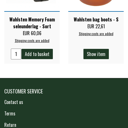
STAR TACK
Wahlsten Memory Foam
Wahlsten bag boots - S
STUD MUFFIN
seleunderlag - Sort
EUR 22,61
EUR 60,06
Shipping costs are added
Shipping costs are added
TIMER GPS
Add to basket
Show item
TKO
WAHLSTEN
CUSTOMER SERVICE
WALDHAUSEN
Contact us
Terms
WALSH
Return