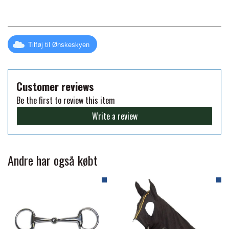
FORAN EQUINE
PREMIER EQUINE SADLER
Tilføj til Ønskeskyen
GP TACK
PREMIER EQUINE SADEL TILBEHØR
HAPPY MOUTH
Customer reviews
PREMIER EQUINE SADELUNDERLAG
Be the first to review this item
Write a review
HEVARI
PREMIER EQUINE PADS
JACKS
Andre har også købt
PREMIER EQUINE BENBESKYTTELSE
KÄLLQUIST EQUESTIAN
PREMIER EQUINE TRANSPORT
BESKYTTELSE
LEMIEUX