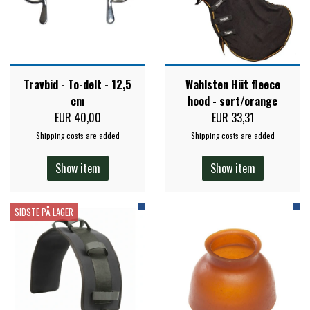
PREMIER EQUINE KØLETERAPI
LIKIT
PREMIER EQUINE GROOMING & STALD
Travbid - To-delt - 12,5
Wahlsten Hiit fleece
MUSTAD
cm
hood - sort/orange
EUR 40,00
EUR 33,31
PREMIER EQUINE RYTTER
NAF
Shipping costs are added
Shipping costs are added
Show item
Show item
PHARMACARE
SIDSTE PÅ LAGER
PREMIER EQUINE
RACING TACK