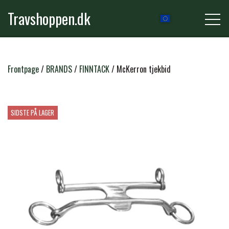
Travshoppen.dk
NEWS
Frontpage
BRANDS
FINNTACK
McKerron tjekbid
HORSE
SIDSTE PÅ LAGER
GRIMER & TRÆKTOVE
RIDER
TRENSER & TILBEHØR
RIDEBUKSER & LEGGINS
GROOMING
SADLER & TILBEHØR
TRØJER, BLUSER & T-SHIRTS
STRIGLER & TILBEHØR