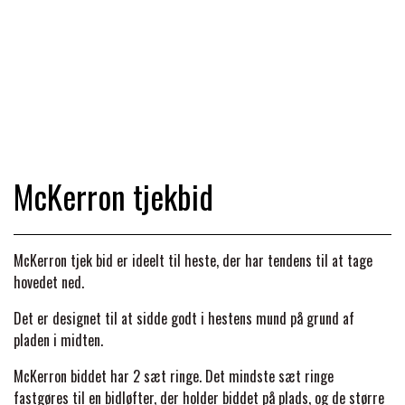
TROT
DÆKKENER & TILBEHØR
JAKKER & VESTE
STRIGLEKASSER & STALDSKABE
SEJRSDÆKKENER
KRAFFT FODER
BANDAGER & BENBESKYTTELSE
SKO & STØVLER
SÅRPLEJE & STALDAPOTEK
TRAVUDSTYR MED NAVN
PREMIER EQUINE
GROOMING
PISKE & SPORER
SHAMPOO & SHINER
HARNESS RACING
McKerron tjekbid
PREMIER EQUINE REGN - &
TILSKUD & VITAMINER
OUTLET
HJELME
HOVPLEJE
OVERGANGSDÆKKEN
SELER & TILBEHØR
McKerron tjek bid er ideelt til heste, der har tendens til at tage
LONGERING
hovedet ned.
SIKKERHEDSVESTE
BRANDS
LÆDER & UDSTYRSPLEJE
PREMIER EQUINE VINTERDÆKKEN
HOVEDLAG & TILBEHØR
Det er designet til at sidde godt i hestens mund på grund af
PONY & SHETTY
pladen i midten.
ANIMALINTEX®
HANDSKER
KLIPPEMASKINER & STØVSUGERE
PREMIER EQUINE STALDDÆKKEN
GAMSCHER & BANDAGER
McKerron biddet har 2 sæt ringe. Det mindste sæt ringe
TRANSPORT UDSTYR
fastgøres til en bidløfter, der holder biddet på plads, og de større