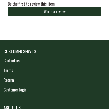
Be the first to review this item
PREMIER EQUINE KØLETERAPI
Write a review
LIKIT
PREMIER EQUINE GROOMING & STALD
MUSTAD
PREMIER EQUINE RYTTER
NAF
CUSTOMER SERVICE
Contact us
PHARMACARE
Terms
PREMIER EQUINE
Return
Customer login
RACING TACK
ABOUT US