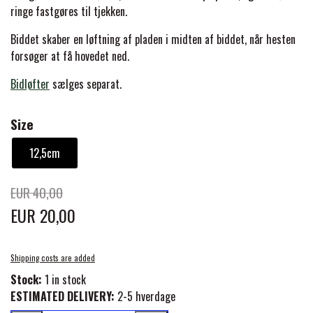
BACK ON TRACK
STRØMPER
INSEKTBESKYTTELSE
PREMIER EQUINE LINERS & DÆKKEN
ringe fastgøres til tjekken.
TRAVDÆKKEN & TILBEHØR
TILBEHØR
Biddet skaber en løftning af pladen i midten af biddet, når hesten
TERAPI PRODUKTER
CARR & DAY & MARTIN
HUER & HALSTØRKLÆDER
forsøger at få hovedet ned.
HESTEBOLCHER & TREATS
SKO & VÆRKTØJ
PREMIER EQUINE WALKER & RIDEDÆKKEN
Bidløfter
sælges separat.
CUSTOM
GAVEARTIKLER VOKSNE
TILSKUD & VITAMINER
VOGNE & TILBEHØR
Size
PREMIER EQUINE INSEKTBESKYTTELSE
DELTACAST
BØRN & JUNIOR
STALD & FOLD
12,5cm
TRAV KUSK
PREMIER EQUINE MAGNET & INFRARØD
EMIN
EUR 40,00
SKO & SMEDEVÆRKTØJ
TERAPI
PONYTRAV
EUR 20,00
FENWICK LIQUID TITANIUM®
PREMIER EQUINE GRIMER & TRÆKTOV
MONTÉ
Shipping costs are added
Stock:
1 in stock
FINNTACK
ESTIMATED DELIVERY:
2-5 hverdage
PREMIER EQUINE TRENSE & TILBEHØR
GALOP