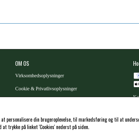
OM OS
Ho
Virksomhedsoplysninger
Cookie & Privatlivsoplysninger
Ko
CSR - vi tager ansvar
Trustpilot
l at personalisere din brugeroplevelse, til markedsføring og til at und
at trykke på linket 'Cookies' nederst på siden.
Samarbejde
-
affiliates