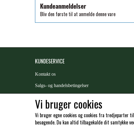
Kundeanmeldelser
TKO
Bliv den første til at anmelde denne vare
WAHLSTEN
WALDHAUSEN
WALSH
ZILCO
QHP -BRANDS OF Q
KUNDESERVICE
PREMIER EQUINE INSEKTBESKYTTELSE
Kontakt os
S
algs- og handelsbetingelser
Returnering
Vi bruger cookies
Kunde login
Vi bruger egne cookies og cookies fra tredjeparter ti
besøgende. Du kan altid tilbagekalde dit samtykke ved 