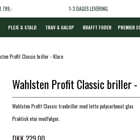
R 799,-
1-3 DAGES LEVERING
PLEJE & STALD
TRAV & GALOP
KRAFFT FODER
PREMIER E
DÆKKEN
ten Profit Classic briller - Klare
Wahlsten Profit Classic briller -
LBEHØR
N
Wahlsten Profit Classic travbriller med lette
polycarbonat glas
TERAPI
Praktisk etui medfølger.
DKK 229,00