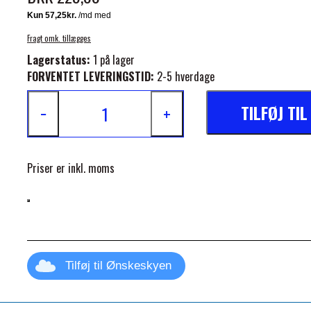
Fragt omk. tillægges
Lagerstatus:
1 på lager
FORVENTET LEVERINGSTID:
2-5 hverdage
TILFØJ TI
−
+
ELSE
Priser er inkl. moms
Tilføj til Ønskeskyen