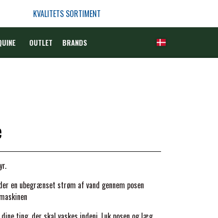
KVALITETS SORTIMENT
QUINE
OUTLET
BRANDS
e
yr.
lader en ubegrænset strøm af vand gennem posen
emaskinen
 dine ting, der skal vaskes indeni. Luk posen og læg