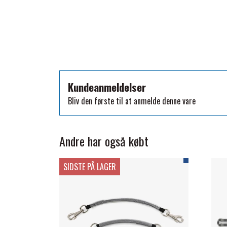
TKO
WAHLSTEN
WALDHAUSEN
WALSH
ZILCO
Kundeanmeldelser
QHP -BRANDS OF Q
Bliv den første til at anmelde denne vare
PREMIER EQUINE INSEKTBESKYTTELSE
Andre har også købt
SIDSTE PÅ LAGER