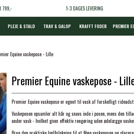
R 799,-
1-3 DAGES LEVERING
PLEJE & STALD
TRAV & GALOP
KRAFFT FODER
PREMIER E
DÆKKEN
mier Equine vaskepose - Lille
Premier Equine vaskepose - Lill
LBEHØR
N
Premier Equine vaskepose er egnet til vask af forskelligt rideudst
TERAPI
Vaskeposen opsamler alt hår og snavs inde i posen, mens den til
under vask - hvilket giver effektiv rengøring uden ødelægge vask
Brug den praktiske lynlåslukning til at åbne vaskeposen og placere