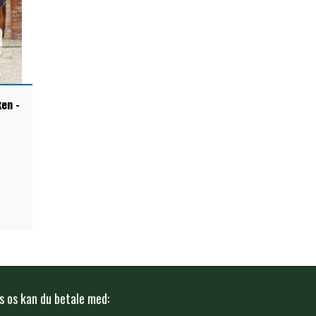
en -
s os kan du betale med: