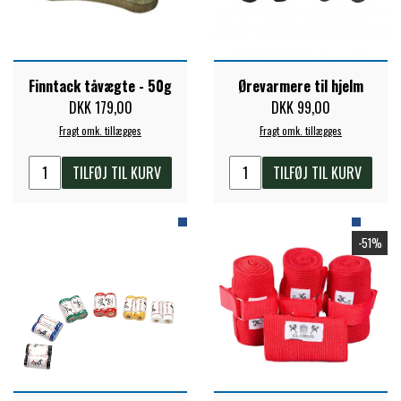
PREMIER EQUINE KØLETERAPI
LIKIT
Finntack tåvægte - 50g
Ørevarmere til hjelm
PREMIER EQUINE GROOMING & STALD
DKK 179,00
DKK 99,00
MUSTAD
Fragt omk. tillægges
Fragt omk. tillægges
PREMIER EQUINE RYTTER
NAF
TILFØJ TIL KURV
TILFØJ TIL KURV
PHARMACARE
-51%
PREMIER EQUINE
RACING TACK