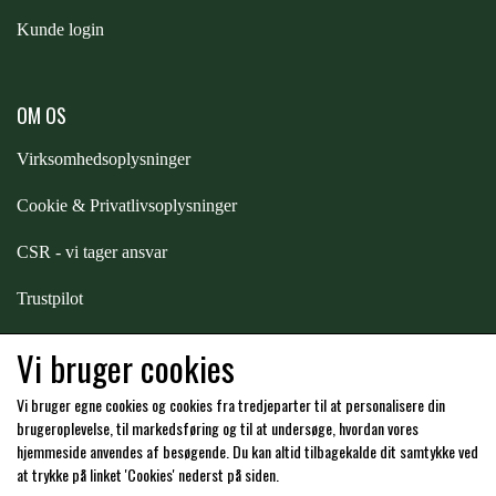
Kunde login
ZILCO
OM OS
QHP -BRANDS OF Q
Virksomhedsoplysninger
PREMIER EQUINE INSEKTBESKYTTELSE
Cookie & Privatlivsoplysninger
CSR - vi tager ansvar
Trustpilot
Samarbejde
-
affiliates
Vi bruger cookies
Vi bruger egne cookies og cookies fra tredjeparter til at personalisere din
Hos os kan du betale med:
brugeroplevelse, til markedsføring og til at undersøge, hvordan vores
hjemmeside anvendes af besøgende. Du kan altid tilbagekalde dit samtykke ved
at trykke på linket 'Cookies' nederst på siden.