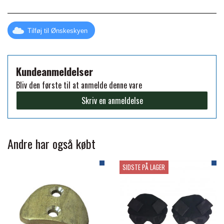
FORAN EQUINE
PREMIER EQUINE SADLER
Tilføj til Ønskeskyen
GP TACK
PREMIER EQUINE SADEL TILBEHØR
Kundeanmeldelser
HAPPY MOUTH
Bliv den første til at anmelde denne vare
PREMIER EQUINE SADELUNDERLAG
Skriv en anmeldelse
HEVARI
PREMIER EQUINE PADS
Andre har også købt
JACKS
PREMIER EQUINE BENBESKYTTELSE
SIDSTE PÅ LAGER
KÄLLQUIST EQUESTIAN
PREMIER EQUINE TRANSPORT
BESKYTTELSE
LEMIEUX