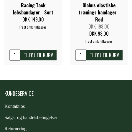
STAR TACK
Racing Tack
Globus elastiske
løbsbandager - Sort
trænings bandager -
DKK 149,00
Rød
STUD MUFFIN
DKK 198,00
Fragt omk. tillægges
DKK 98,00
Fragt omk. tillægges
TIMER GPS
TILFØJ TIL KURV
TILFØJ TIL KURV
TKO
WAHLSTEN
KUNDESERVICE
WALDHAUSEN
Kontakt os
S
algs- og handelsbetingelser
WALSH
Returnering