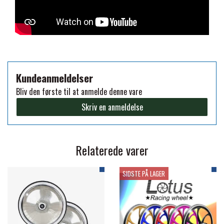
PREMIER EQUINE KØLETERAPI
LIKIT
PREMIER EQUINE GROOMING & STALD
MUSTAD
Kundeanmeldelser
PREMIER EQUINE RYTTER
Bliv den første til at anmelde denne vare
NAF
Skriv en anmeldelse
PHARMACARE
Relaterede varer
PREMIER EQUINE
SIDSTE PÅ LAGER
RACING TACK