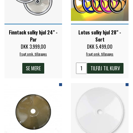
STAR TACK
STUD MUFFIN
Finntack sulky hjul 24" -
Lotus sulky hjul 28" -
Par
Sort
TIMER GPS
DKK 3.999,00
DKK 5.499,00
Fragt omk. tillægges
Fragt omk. tillægges
TKO
SE MERE
TILFØJ TIL KURV
WAHLSTEN
WALDHAUSEN
WALSH