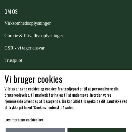
OM OS
Virksomhedsoplysninger
Cookie & Privatlivsoplysninger
CSR - vi tager ansvar
Trustpilot
Samarbejde
-
affiliates
Vi bruger cookies
Vi bruger egne cookies og cookies fra tredjeparter til at personalisere din
Hos os kan du betale med:
brugeroplevelse, til markedsføring og til at undersøge, hvordan vores
hjemmeside anvendes af besøgende. Du kan altid tilbagekalde dit samtykke ved
at trykke på linket 'Cookies' nederst på siden.
Læs mere om cookies her
Kommende åbningstider i butikken i Charlottenlund