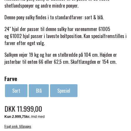
BACK ON TRACK
STRØMPER
INSEKTBESKYTTELSE
PREMIER EQUINE LINERS & DÆKKEN
shetlandsponyer og andre mindre ponyer.
TRAVDÆKKEN & TILBEHØR
TILBEHØR
Denne pony sulky findes i to standardfarver: sort & blå.
TERAPI PRODUKTER
CARR & DAY & MARTIN
HUER & HALSTØRKLÆDER
HESTEBOLCHER & TREATS
SKO & VÆRKTØJ
24" hjul der passer til denne sulky har varenummer 61005
PREMIER EQUINE WALKER & RIDEDÆKKEN
og
61002 hjul passer i laveste boltposition. Kan specialfremstilles i
CUSTOM
GAVEARTIKLER VOKSNE
farver efter eget valg.
TILSKUD & VITAMINER
VOGNE & TILBEHØR
PREMIER EQUINE INSEKTBESKYTTELSE
Sulkyen vejer 19 kg og har en stelbredde på 104 cm. Højden er
DELTACAST
BØRN & JUNIOR
justerbar til enten 66 eller 62,5 cm. Skaftlængden er 154 cm.
STALD & FOLD
TRAV KUSK
PREMIER EQUINE MAGNET & INFRARØD
Farve
EMIN
SKO & SMEDEVÆRKTØJ
TERAPI
PONYTRAV
Sort
Blå
Speciel
FENWICK LIQUID TITANIUM®
PREMIER EQUINE GRIMER & TRÆKTOV
MONTÉ
DKK 11.999,00
FINNTACK
PREMIER EQUINE TRENSE & TILBEHØR
GALOP
Fragt omk. tillægges