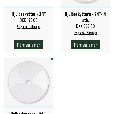
ZILCO
Hjulbeskytter - 24"
Hjulbeskyttere - 24”- 4
DKK 179,00
stk.
DKK 699,00
Fragt omk. tillægges
QHP -BRANDS OF Q
Fragt omk. tillægges
Flere varianter
Flere varianter
PREMIER EQUINE INSEKTBESKYTTELSE