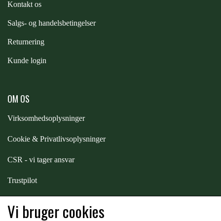
Kontakt os
PREMIER EQUINE KØLETERAPI
S
algs- og handelsbetingelser
LIKIT
Returnering
PREMIER EQUINE GROOMING & STALD
MUSTAD
Kunde login
PREMIER EQUINE RYTTER
NAF
OM OS
Virksomhedsoplysninger
PHARMACARE
Cookie & Privatlivsoplysninger
CSR - vi tager ansvar
PREMIER EQUINE
Trustpilot
RACING TACK
Samarbejde
-
affiliates
Vi bruger cookies