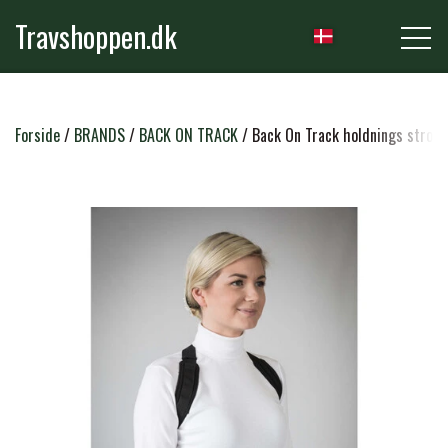
Travshoppen.dk
NYHEDER
Forside
BRANDS
BACK ON TRACK
Back On Track holdnings strop
HEST
GRIMER & TRÆKTOVE
RYTTER
TRENSER & TILBEHØR
RIDEBUKSER & LEGGINS
PLEJE & STALD
SADLER & TILBEHØR
TRØJER, BLUSER & T-SHIRTS
STRIGLER & TILBEHØR