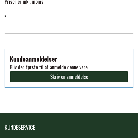
Priser er inkl. moms
FORAN EQUINE
PREMIER EQUINE SADLER
GP TACK
PREMIER EQUINE SADEL TILBEHØR
HAPPY MOUTH
PREMIER EQUINE SADELUNDERLAG
Kundeanmeldelser
Bliv den første til at anmelde denne vare
HEVARI
Skriv en anmeldelse
PREMIER EQUINE PADS
JACKS
PREMIER EQUINE BENBESKYTTELSE
KÄLLQUIST EQUESTIAN
PREMIER EQUINE TRANSPORT
KUNDESERVICE
BESKYTTELSE
LEMIEUX