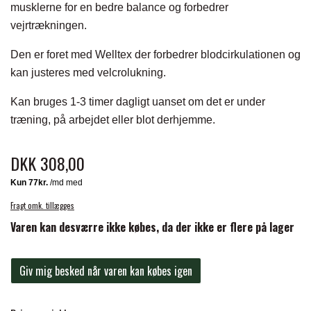
BACK ON TRACK
STRØMPER
INSEKTBESKYTTELSE
musklerne for en bedre balance og forbedrer
PREMIER EQUINE LINERS & DÆKKEN
TRAVDÆKKEN & TILBEHØR
vejrtrækningen.
TILBEHØR
TERAPI PRODUKTER
CARR & DAY & MARTIN
HUER & HALSTØRKLÆDER
HESTEBOLCHER & TREATS
Den er foret med Welltex der forbedrer blodcirkulationen og
SKO & VÆRKTØJ
kan justeres med velcrolukning.
PREMIER EQUINE WALKER & RIDEDÆKKEN
CUSTOM
GAVEARTIKLER VOKSNE
TILSKUD & VITAMINER
Kan bruges 1-3 timer dagligt uanset om det er under
VOGNE & TILBEHØR
træning, på arbejdet eller blot derhjemme.
PREMIER EQUINE INSEKTBESKYTTELSE
DELTACAST
BØRN & JUNIOR
STALD & FOLD
TRAV KUSK
DKK 308,00
PREMIER EQUINE MAGNET & INFRARØD
EMIN
SKO & SMEDEVÆRKTØJ
TERAPI
PONYTRAV
Fragt omk. tillægges
Varen kan desværre ikke købes, da der ikke er flere på lager
FENWICK LIQUID TITANIUM®
PREMIER EQUINE GRIMER & TRÆKTOV
MONTÉ
Giv mig besked når varen kan købes igen
FINNTACK
PREMIER EQUINE TRENSE & TILBEHØR
GALOP